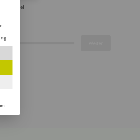
 Bademäntel
7,58€/Stk
n.
ilt werden kann. Die erste Service-Gruppe ist essenziell und kann 
ing
Weiter
um