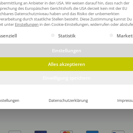
bermittlung an Anbieter in den USA. Wir weisen darauf hin, dass nach der
emäntel
Kinder Bademäntel
Satin
prechung des Europäischen Gerichtshofs die USA derzeit kein mit der EU
ichbares Datenschutzniveau haben und das Risiko der unbemerkten
€/Stk
ab 21,65€/Stk
ab 1
erarbeitung durch staatliche Stellen besteht.
Diese Zustimmung kannst Du
eit unter
Einstellungen
in den Cookie-Einstellungen, widerrufen oder abstufe
gt eine Liste der Service-Gruppen, für die eine Einwilligung erte
ssenziell
Statistik
Market
Einstellungen
Alles akzeptieren
Einwilligung speichern
nstellungen
Datenschutzerklärung
Impress