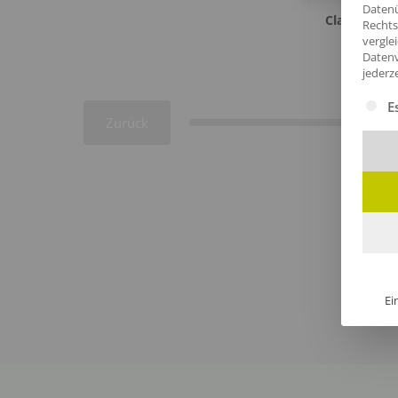
Datenü
Classic Bad
Rechts
vergle
ab 35,76
Datenv
jederz
Es fol
E
Zurück
Ei