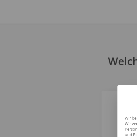
Welch
Wir be
Wir ve
Person
und Pe