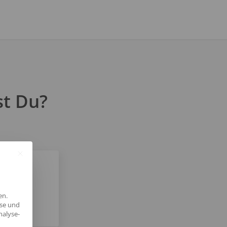
st Du?
en.
yse und
nalyse-