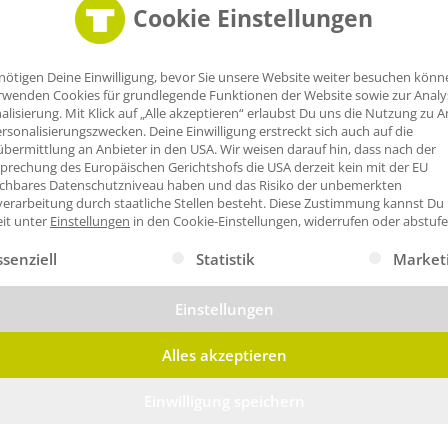
Cookie Einstellungen
Daily Rucksäcke
Kurrier Rucksäcke
ab 5,06€/Stk
ab 6,82€/Stk
nötigen Deine Einwilligung, bevor Sie unsere Website weiter besuchen könn
rwenden Cookies für grundlegende Funktionen der Website sowie zur Anal
alisierung. Mit Klick auf „Alle akzeptieren“ erlaubst Du uns die Nutzung zu A
rsonalisierungszwecken. Deine Einwilligung erstreckt sich auch auf die
bermittlung an Anbieter in den USA. Wir weisen darauf hin, dass nach der
prechung des Europäischen Gerichtshofs die USA derzeit kein mit der EU
ichbares Datenschutzniveau haben und das Risiko der unbemerkten
erarbeitung durch staatliche Stellen besteht.
Diese Zustimmung kannst Du
eit unter
Einstellungen
in den Cookie-Einstellungen, widerrufen oder abstufe
gt eine Liste der Service-Gruppen, für die eine Einwilligung erte
ssenziell
Statistik
Market
Militär Rucksäcke
Sport Rucksäcke
Einstellungen
ab 16,64€/Stk
ab 12,20€/Stk
Alles akzeptieren
Einwilligung speichern