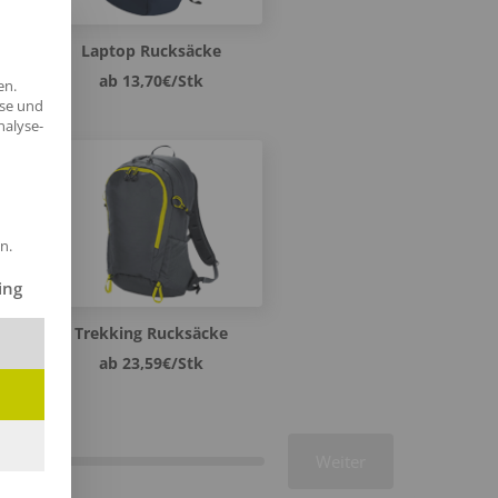
Laptop Rucksäcke
ab 13,70€/Stk
en.
yse und
nalyse-
n.
ilt werden kann. Die erste Service-Gruppe ist essenziell und kann 
ing
Trekking Rucksäcke
ab 23,59€/Stk
Weiter