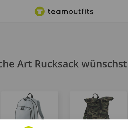
che Art Rucksack wünschst