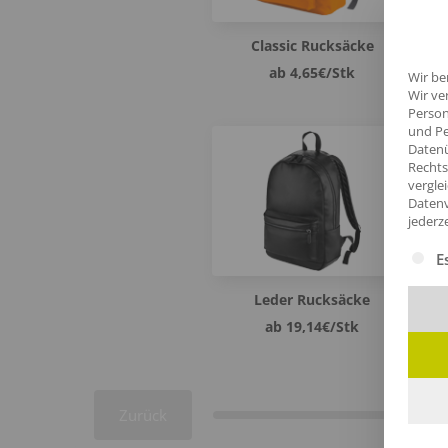
Classic Rucksäcke
ab 4,65€/Stk
Wir be
Wir ve
Person
und Pe
Datenü
Rechts
vergle
Datenv
jederz
Es fol
E
Leder Rucksäcke
ab 19,14€/Stk
Zurück