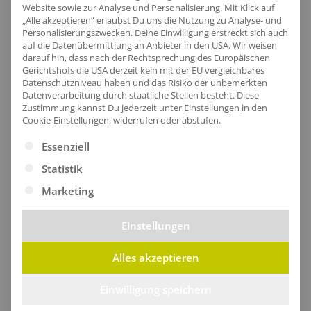
Website sowie zur Analyse und Personalisierung. Mit Klick auf
Pullover
EK 15,71€/Stk
„Alle akzeptieren“ erlaubst Du uns die Nutzung zu Analyse- und
Personalisierungszwecken. Deine Einwilligung erstreckt sich auch
EK 18,09€/Stk
auf die Datenübermittlung an Anbieter in den USA. Wir weisen
darauf hin, dass nach der Rechtsprechung des Europäischen
Gerichtshofs die USA derzeit kein mit der EU vergleichbares
Datenschutzniveau haben und das Risiko der unbemerkten
Datenverarbeitung durch staatliche Stellen besteht.
Diese
Zustimmung kannst Du jederzeit unter
Einstellungen
in den
Cookie-Einstellungen, widerrufen oder abstufen.
Es folgt eine Liste der Service-Gruppen, für die eine Ei
Essenziell
Warnschutz-
Statistik
Kapuzenpullover
Marketing
EK 15,43€/Stk
Einstellungen
Alles akzeptieren
Zurück
Weiter
Einwilligung speichern