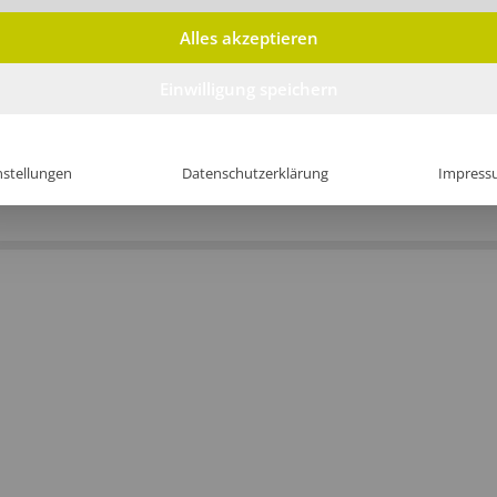
Alles akzeptieren
Einwilligung speichern
Softshell Warnschutzjacken
Stepp-Warnschutzjacken
ab 39,90€/Stk
ab 38,46€/Stk
nstellungen
Datenschutzerklärung
Impress