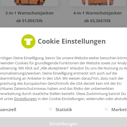
3-in-1 Warnschutzjacken
4-in-1 Warnschutzjacken
ab 51,85€/Stk
ab 63,26€/Stk
Cookie Einstellungen
nötigen Deine Einwilligung, bevor Sie unsere Website weiter besuchen könn
rwenden Cookies für grundlegende Funktionen der Website sowie zur Anal
alisierung. Mit Klick auf „Alle akzeptieren“ erlaubst Du uns die Nutzung zu A
rsonalisierungszwecken. Deine Einwilligung erstreckt sich auch auf die
bermittlung an Anbieter in den USA. Wir weisen darauf hin, dass nach der
prechung des Europäischen Gerichtshofs die USA derzeit kein mit der EU
Fleece Warnschutzjacken
Parka Warnschutzjacken
ichbares Datenschutzniveau haben und das Risiko der unbemerkten
ab 22,04€/Stk
ab 27,39€/Stk
erarbeitung durch staatliche Stellen besteht.
Diese Zustimmung kannst Du
eit unter
Einstellungen
in den Cookie-Einstellungen, widerrufen oder abstufe
gt eine Liste der Service-Gruppen, für die eine Einwilligung erte
ssenziell
Statistik
Market
Einstellungen