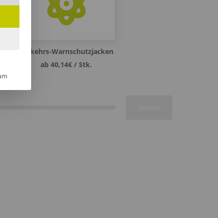
Verkehrs-Warnschutzjacken
ab 40,14€ / Stk.
um
Weiter