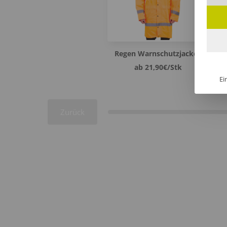
Regen Warnschutzjacken
ab 21,90€/Stk
Ei
Zurück