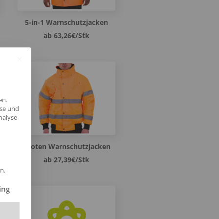
5-in-1 Warnschutzjacken
ab 63,26€/Stk
en.
yse und
nalyse-
Piloten Warnschutzjacken
ab 27,39€/Stk
n.
ilt werden kann. Die erste Service-Gruppe ist essenziell und kann 
ing