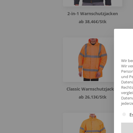
2-in-1 Warnschutzjacken
ab 38,46€/Stk
Wir be
Wir ve
Person
und Pe
Datenü
Rechts
Classic Warnschutzjacken
vergle
ab 26,13€/Stk
Datenv
jederz
Es fol
E