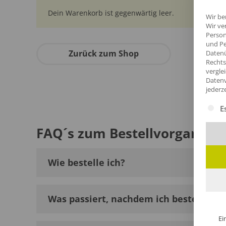
Dein Warenkorb ist gegenwärtig leer.
Wir be
Wir ve
Person
und Pe
Zurück zum Shop
Datenü
Rechts
vergle
Datenv
jederz
Es fol
E
FAQ´s zum Bestellvorgang
Wie bestelle ich?
Was passiert, nachdem ich bestellt ha
Ei