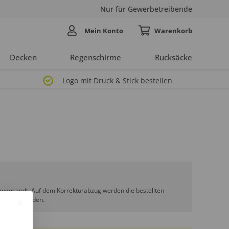
Nur für Gewerbetreibende
Mein Konto
Decken
Regenschirme
Rucksäcke
Logo mit Druck & Stick bestellen
zugesandt. Auf dem Korrekturabzug werden die bestellten
enehmigt werden.