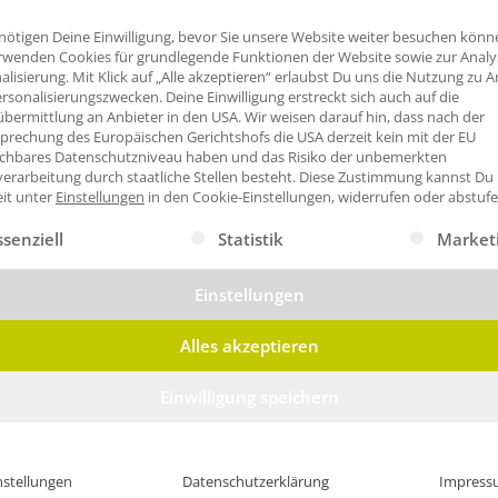
nötigen Deine Einwilligung, bevor Sie unsere Website weiter besuchen könn
rwenden Cookies für grundlegende Funktionen der Website sowie zur Anal
alisierung. Mit Klick auf „Alle akzeptieren“ erlaubst Du uns die Nutzung zu A
rsonalisierungszwecken. Deine Einwilligung erstreckt sich auch auf die
bermittlung an Anbieter in den USA. Wir weisen darauf hin, dass nach der
prechung des Europäischen Gerichtshofs die USA derzeit kein mit der EU
ichbares Datenschutzniveau haben und das Risiko der unbemerkten
erarbeitung durch staatliche Stellen besteht.
Diese Zustimmung kannst Du
eit unter
Einstellungen
in den Cookie-Einstellungen, widerrufen oder abstufe
gt eine Liste der Service-Gruppen, für die eine Einwilligung erte
ssenziell
Statistik
Market
Einstellungen
Alles akzeptieren
Einwilligung speichern
be?
nstellungen
Datenschutzerklärung
Impress