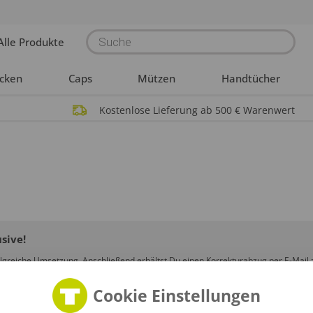
Products
Alle Produkte
search
acken
Caps
Mützen
Handtücher
Kostenlose Lieferung ab 500 € Warenwert
sive!
lgreiche Umsetzung. Anschließend erhältst Du einen Korrekturabzug per E-Mail 
. Bevor wir mit der Produktion beginnen, muss dieser Korrekturabzug von Dir g
Cookie Einstellungen