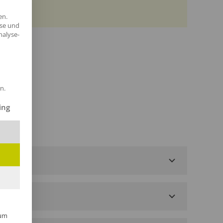
en.
yse und
nalyse-
n.
ilt werden kann. Die erste Service-Gruppe ist essenziell und kann 
ing
um