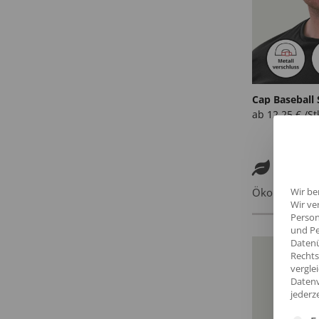
Cap Baseball
ab
12,25
€
/St
Nach
Wir be
Ökologische P
Wir ve
Person
und Pe
Datenü
Rechts
vergle
Datenv
jederz
Es fol