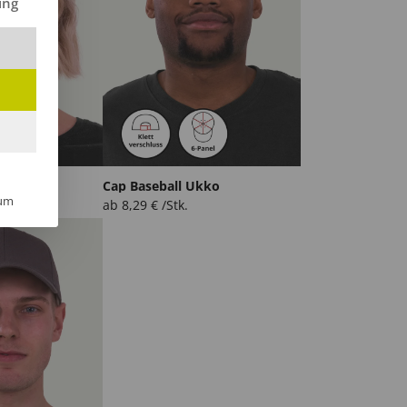
ing
eki
Cap Baseball Ukko
um
ab
8,29
€
/Stk.