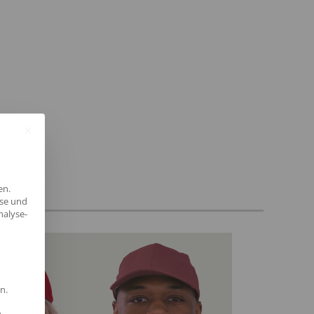
en.
estellt.
yse und
nalyse-
n.
ilt werden kann. Die erste Service-Gruppe ist essenziell und kann 