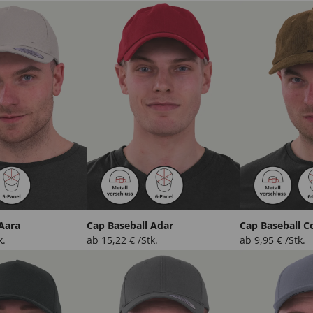
 Aara
Cap Baseball Adar
Cap Baseball C
k.
ab
15,22
€
/Stk.
ab
9,95
€
/Stk.