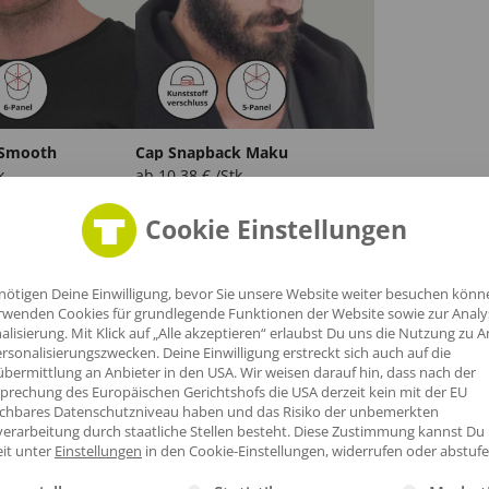
 Smooth
Cap Snapback Maku
k.
ab
10,38
€
/Stk.
Cookie Einstellungen
haltig
nötigen Deine Einwilligung, bevor Sie unsere Website weiter besuchen könn
rodukte mit Bio-Zertifizierung oder mit recycelte Materialien herg
rwenden Cookies für grundlegende Funktionen der Website sowie zur Anal
alisierung. Mit Klick auf „Alle akzeptieren“ erlaubst Du uns die Nutzung zu A
rsonalisierungszwecken. Deine Einwilligung erstreckt sich auch auf die
bermittlung an Anbieter in den USA. Wir weisen darauf hin, dass nach der
prechung des Europäischen Gerichtshofs die USA derzeit kein mit der EU
ichbares Datenschutzniveau haben und das Risiko der unbemerkten
erarbeitung durch staatliche Stellen besteht.
Diese Zustimmung kannst Du
eit unter
Einstellungen
in den Cookie-Einstellungen, widerrufen oder abstufe
gt eine Liste der Service-Gruppen, für die eine Einwilligung erte