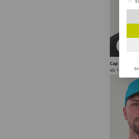
E
Cap Baseball 
Ei
ab
10,03
€
/St