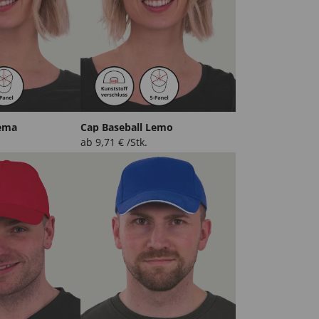
Lema
Cap Baseball Lemo
ab
9,71
€
/Stk.