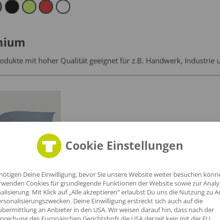
mium
odukte mit hoher Qualität geeignet für z.B. Handwerk, Industrie 
Cookie Einstellungen
nötigen Deine Einwilligung, bevor Sie unsere Website weiter besuchen könn
rwenden Cookies für grundlegende Funktionen der Website sowie zur Anal
alisierung. Mit Klick auf „Alle akzeptieren“ erlaubst Du uns die Nutzung zu A
rsonalisierungszwecken. Deine Einwilligung erstreckt sich auch auf die
bermittlung an Anbieter in den USA. Wir weisen darauf hin, dass nach der
prechung des Europäischen Gerichtshofs die USA derzeit kein mit der EU