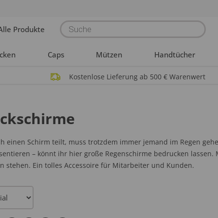
Products
Alle Produkte
search
acken
Caps
Mützen
Handtücher
Kostenlose Lieferung ab 500 € Warenwert
ockschirme
h einen Schirm
teilt,
muss trotzdem immer jemand im Regen gehen
äsentieren – könnt ihr hier große Regenschirme bedrucken lasse
n stehen. Ein
tolles
Accessoire für Mitarbeiter und Kunden.