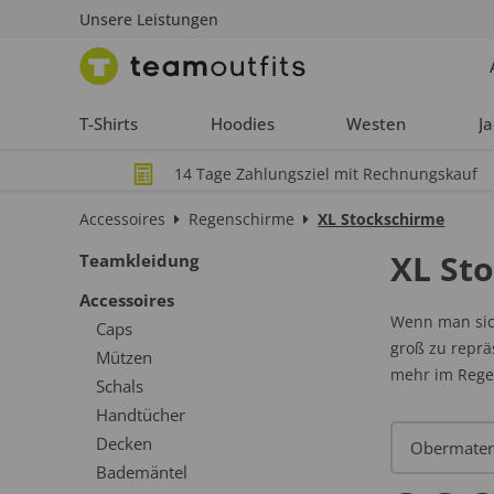
Unsere Leistungen
T-Shirts
Hoodies
Westen
J
14 Tage Zahlungsziel mit Rechnungskauf
Accessoires
Regenschirme
XL Stockschirme
XL St
Teamkleidung
Accessoires
Wenn man sic
Caps
groß zu repr
Mützen
mehr im Rege
Schals
Handtücher
Decken
Bademäntel