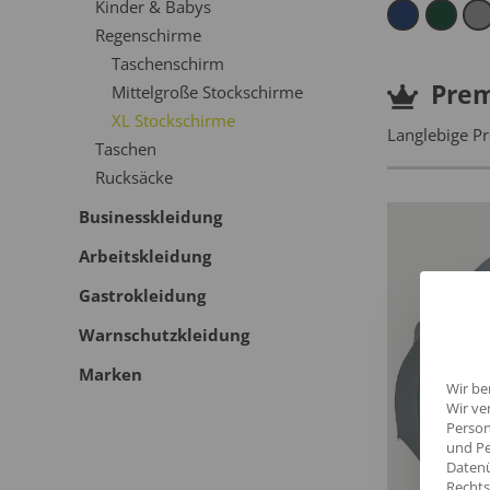
Kinder & Babys
Regenschirme
Taschenschirm
Pre
Mittelgroße Stockschirme
XL Stockschirme
Langlebige Pr
Taschen
Rucksäcke
Businesskleidung
Arbeitskleidung
Gastrokleidung
Warnschutzkleidung
Marken
Wir be
Wir ve
Person
und Pe
Datenü
Rechts