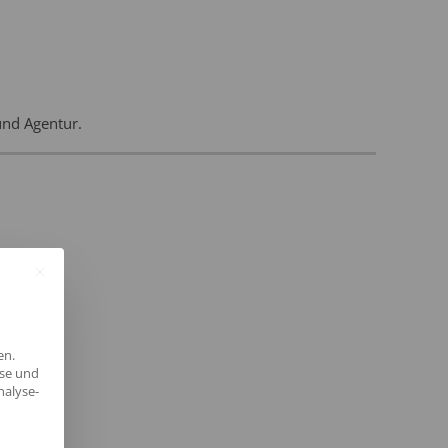
und Agentur.
en.
yse und
nalyse-