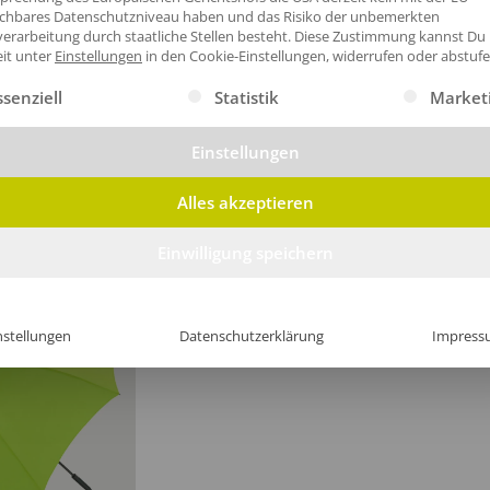
ichbares Datenschutzniveau haben und das Risiko der unbemerkten
erarbeitung durch staatliche Stellen besteht.
Diese Zustimmung kannst Du
eit unter
Einstellungen
in den Cookie-Einstellungen, widerrufen oder abstufe
rm Fedo
k.
gt eine Liste der Service-Gruppen, für die eine Einwilligung erte
ssenziell
Statistik
Market
Einstellungen
haltig
Alles akzeptieren
rodukte mit Bio-Zertifizierung oder mit recycelte Materialien herg
Einwilligung speichern
nstellungen
Datenschutzerklärung
Impress