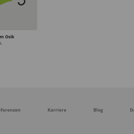
rm Osik
k.
eferenzen
Karriere
Blog
D