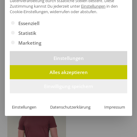
Datenverarbeitung durch staatliche Stellen besteht.
Diese
Zustimmung kannst Du jederzeit unter
Einstellungen
in den
Cookie-Einstellungen, widerrufen oder abstufen.
Es folgt eine Liste der Service-Gruppen, für die eine Ei
Essenziell
Statistik
Marketing
Einstellungen
Alles akzeptieren
Herren T-Shirt Clima Imola
Herren Tank Top Clima Porto
ab
34,21
€
/Stk.
ab
9,16
€
/Stk.
Einwilligung speichern
Einstellungen
Datenschutzerklärung
Impressum