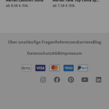
Herren Laufshirt Doha
Herren Tank Top Clima Split
ab
8,08
€
/Stk.
ab
7,58
€
/Stk.
Über uns
Häufige Fragen
Referenzen
Karriere
Blog
Datenschutz
AGB
Impressum