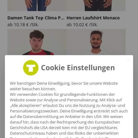
Damen Tank Top Clima Porto
Herren Laufshirt Monaco
ab
10,18
€
/Stk.
ab
10,02
€
/Stk.
Cookie Einstellungen
Wir benötigen Deine Einwilligung, bevor Sie unsere Website
weiter besuchen können.
Wir verwenden Cookies für grundlegende Funktionen der
Website sowie zur Analyse und Personalisierung. Mit Klick auf
„Alle akzeptieren“ erlaubst Du uns die Nutzung zu Analyse- und
Personalisierungszwecken. Deine Einwilligung erstreckt sich auch
auf die Datenübermittlung an Anbieter in den USA. Wir weisen
Herren Laufshirt Sakhir
Herren Laufshirt Zandvoort
darauf hin, dass nach der Rechtsprechung des Europäischen
ab
15,43
€
/Stk.
ab
14,97
€
/Stk.
Gerichtshofs die USA derzeit kein mit der EU vergleichbares
Datenschutzniveau haben und das Risiko der unbemerkten