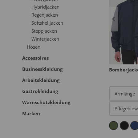
Hybridjacken
Regenjacken
Softshelljacken
Steppjacken
Winterjacken
Hosen
Accessoires
Businesskleidung
Bomberjacken
Fleecejacke
9
6
Arbeitskleidung
Gastrokleidung
Warnschutzkleidung
Marken