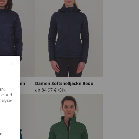
cke Watten
Damen Softshelljacke Bedu
en.
ab
84,97
€
/Stk.
yse und
nalyse-
n.