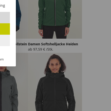
ilt werden kann. Die erste Service-Gruppe ist essenziell und kann 
ing
ljacke Dollstein
Damen Softshelljacke Heiden
.
ab
97,59
€
/Stk.
um