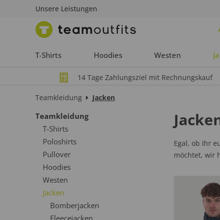
Unsere Leistungen
T-Shirts
Hoodies
Westen
J
14 Tage Zahlungsziel mit Rechnungskauf
Teamkleidung
Jacken
Jacke
Teamkleidung
T-Shirts
Poloshirts
Egal, ob Ihr 
Pullover
möchtet, wir 
Hoodies
Westen
Jacken
Bomberjacken
Fleecejacken