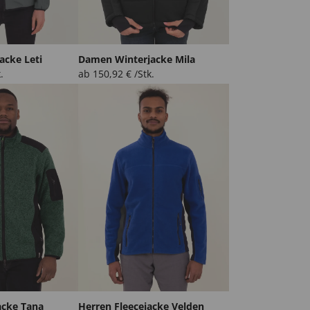
acke Leti
Damen Winterjacke Mila
.
ab
150,92
€
/Stk.
acke Tana
Herren Fleecejacke Velden