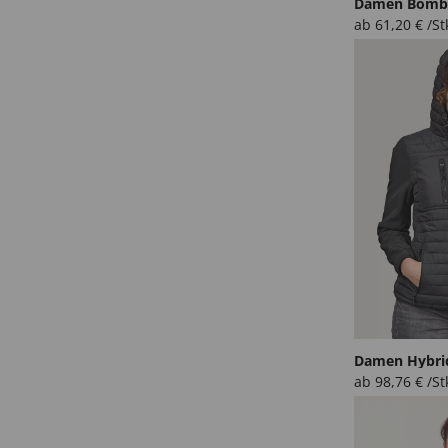
Damen Bombe
ab
61,20
€
/St
Damen Hybri
ab
98,76
€
/St