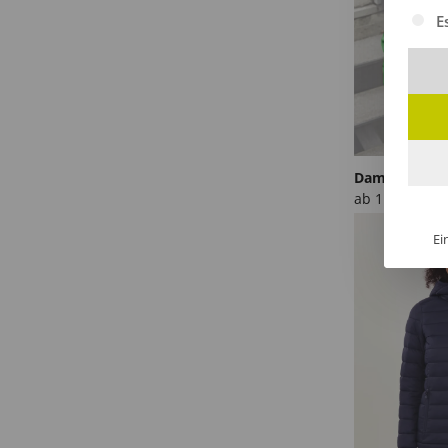
Es fol
E
Damen Softsh
ab
114,93
€
/S
Ei