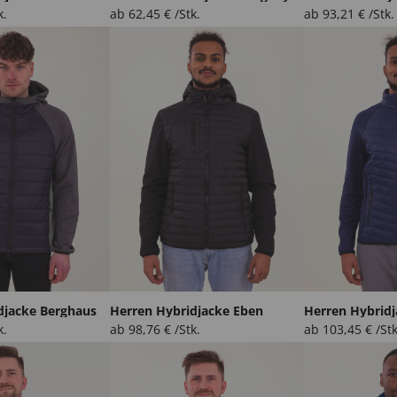
k.
ab
62,45
€
/Stk.
ab
93,21
€
/Stk.
djacke Berghaus
Herren Hybridjacke Eben
Herren Hybrid
k.
ab
98,76
€
/Stk.
ab
103,45
€
/Stk