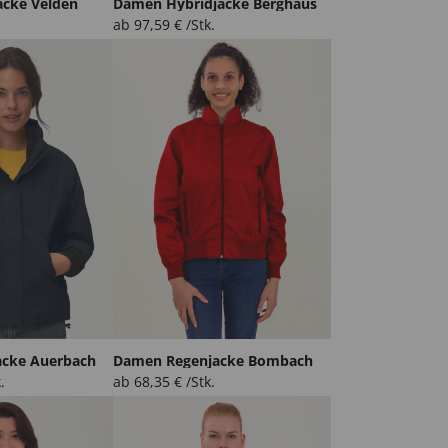
acke Velden
Damen Hybridjacke Berghaus
ab
97,59
€
/Stk.
cke Auerbach
Damen Regenjacke Bombach
.
ab
68,35
€
/Stk.