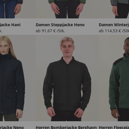
jacke Hani
Damen Steppjacke Heno
Damen Winterj
k.
ab
91,67
€
/Stk.
ab
114,53
€
/Stk
rjacke Neno
Herren Bomberjacke Berghayn
Herren Fleecej