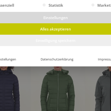
gt eine Liste der Service-Gruppen, für die eine Einwilligung erte
ssenziell
Statistik
Market
Einstellungen
Alles akzeptieren
Einwilligung speichern
elljacke Caha
Damen Softshelljacke Cema
Damen Softshel
tk.
ab
97,69
€
/Stk.
ab
102,70
€
/Stk
nstellungen
Datenschutzerklärung
Impress