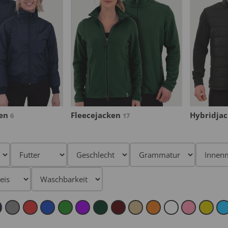
n
Hybridjacken
Regenjac
17
8