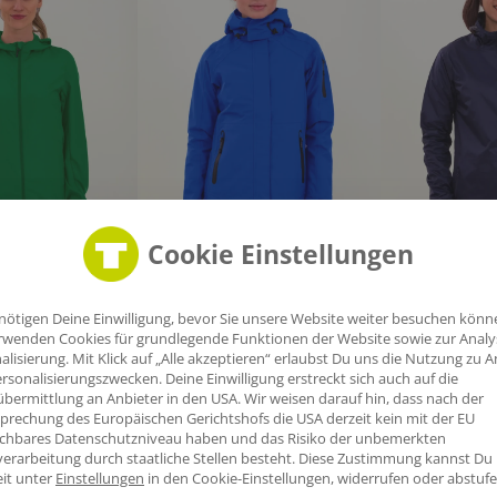
Cookie Einstellungen
jacke Federwald
Damen Regenjacke Holzbach
Damen Regenja
nötigen Deine Einwilligung, bevor Sie unsere Website weiter besuchen könn
k.
ab
133,03
€
/Stk.
ab
63,67
€
/Stk.
rwenden Cookies für grundlegende Funktionen der Website sowie zur Anal
alisierung. Mit Klick auf „Alle akzeptieren“ erlaubst Du uns die Nutzung zu A
rsonalisierungszwecken. Deine Einwilligung erstreckt sich auch auf die
bermittlung an Anbieter in den USA. Wir weisen darauf hin, dass nach der
prechung des Europäischen Gerichtshofs die USA derzeit kein mit der EU
ichbares Datenschutzniveau haben und das Risiko der unbemerkten
erarbeitung durch staatliche Stellen besteht.
Diese Zustimmung kannst Du
eit unter
Einstellungen
in den Cookie-Einstellungen, widerrufen oder abstufe