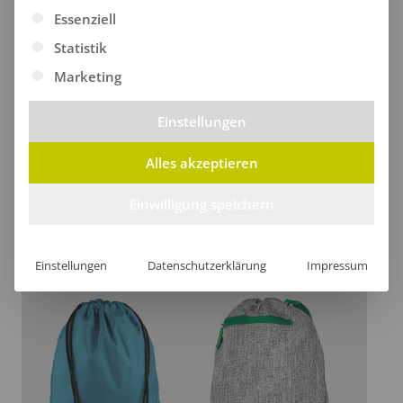
Es folgt eine Liste der Service-Gruppen, für die eine Ei
Essenziell
Statistik
Marketing
Einstellungen
Alles akzeptieren
Einwilligung speichern
Tasche Sena
Turnbeutel Ikko
ab
41,07
€
/Stk.
ab
14,27
€
/Stk.
Einstellungen
Datenschutzerklärung
Impressum