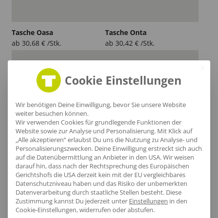
Tasche Oasa
Tasche Onta
ab
30,68
€
/Stk.
ab
30,42
€
/Stk.
Cookie Einstellungen
Wir benötigen Deine Einwilligung, bevor Sie unsere Website
weiter besuchen können.
Wir verwenden Cookies für grundlegende Funktionen der
Website sowie zur Analyse und Personalisierung. Mit Klick auf
„Alle akzeptieren“ erlaubst Du uns die Nutzung zu Analyse- und
Personalisierungszwecken. Deine Einwilligung erstreckt sich auch
auf die Datenübermittlung an Anbieter in den USA. Wir weisen
darauf hin, dass nach der Rechtsprechung des Europäischen
Gerichtshofs die USA derzeit kein mit der EU vergleichbares
Datenschutzniveau haben und das Risiko der unbemerkten
Tasche Raba
Tasche Rari
Datenverarbeitung durch staatliche Stellen besteht.
Diese
ab
20,39
€
/Stk.
ab
27,78
€
/Stk.
Zustimmung kannst Du jederzeit unter
Einstellungen
in den
Cookie-Einstellungen, widerrufen oder abstufen.