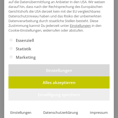
auf die Datenübermittlung an Anbieter in den USA. Wir weisen
darauf hin, dass nach der Rechtsprechung des Europäischen
Gerichtshofs die USA derzeit kein mit der EU vergleichbares
Datenschutzniveau haben und das Risiko der unbemerkten
Datenverarbeitung durch staatliche Stellen besteht.
Diese
Zustimmung kannst Du jederzeit unter
Einstellungen
in den
Cookie-Einstellungen, widerrufen oder abstufen.
Es folgt eine Liste der Service-Gruppen, für die eine Ei
Essenziell
Fleecedecke Sita
ab
19,47
€
/Stk.
Statistik
Marketing
Nachhaltig
Einstellungen
Ökologische Produkte mit Bio-Zertifizierung oder mit
Alles akzeptieren
recycelte Materialien hergestellt.
Einwilligung speichern
Einstellungen
Datenschutzerklärung
Impressum