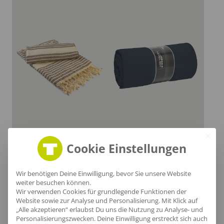
Baumwolldecke Seva
Fleecedecke Jora
Cookie Einstellungen
ab
14,59
€
/Stk.
ab
20,28
€
/Stk.
Wir benötigen Deine Einwilligung, bevor Sie unsere Website
weiter besuchen können.
Wir verwenden Cookies für grundlegende Funktionen der
Website sowie zur Analyse und Personalisierung. Mit Klick auf
„Alle akzeptieren“ erlaubst Du uns die Nutzung zu Analyse- und
Personalisierungszwecken. Deine Einwilligung erstreckt sich auch