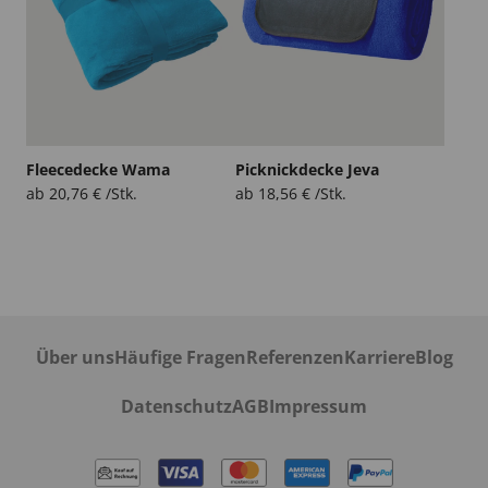
Fleecedecke Wama
Picknickdecke Jeva
ab
20,76
€
/Stk.
ab
18,56
€
/Stk.
Über uns
Häufige Fragen
Referenzen
Karriere
Blog
Datenschutz
AGB
Impressum