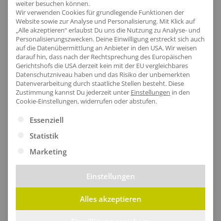
weiter besuchen können.
Ökologische Produkte mit Bio-Zertifizierung oder mit
Wir verwenden Cookies für grundlegende Funktionen der
Website sowie zur Analyse und Personalisierung. Mit Klick auf
recycelte Materialien hergestellt.
„Alle akzeptieren“ erlaubst Du uns die Nutzung zu Analyse- und
Personalisierungszwecken. Deine Einwilligung erstreckt sich auch
auf die Datenübermittlung an Anbieter in den USA. Wir weisen
darauf hin, dass nach der Rechtsprechung des Europäischen
Gerichtshofs die USA derzeit kein mit der EU vergleichbares
Datenschutzniveau haben und das Risiko der unbemerkten
Datenverarbeitung durch staatliche Stellen besteht.
Diese
Zustimmung kannst Du jederzeit unter
Einstellungen
in den
Cookie-Einstellungen, widerrufen oder abstufen.
Es folgt eine Liste der Service-Gruppen, für die eine Ei
Essenziell
Statistik
Marketing
Einstellungen
Rucksack Vintage Pevi
Rucksack Vintage Rilo
Alles akzeptieren
ab
15,45
€
/Stk.
ab
10,38
€
/Stk.