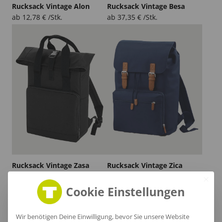
Rucksack Vintage Alon
Rucksack Vintage Besa
ab
12,78
€
/Stk.
ab
37,35
€
/Stk.
Rucksack Vintage Zasa
Rucksack Vintage Zica
ab
19,96
€
/Stk.
ab
24,77
€
/Stk.
Cookie Einstellungen
Nachhaltig
Wir benötigen Deine Einwilligung, bevor Sie unsere Website