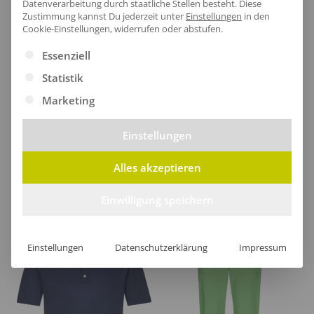
Datenverarbeitung durch staatliche Stellen besteht.
Diese
Zustimmung kannst Du jederzeit unter
Einstellungen
in den
Cookie-Einstellungen, widerrufen oder abstufen.
[jgm-review-widget]
Es folgt eine Liste der Service-Gruppen, für die eine Ei
Essenziell
Statistik
Marketing
Kundenprojekte
Einstellungen
Alles akzeptieren
Kombi Produkte
Einwilligung speichern
Einstellungen
Datenschutzerklärung
Impressum