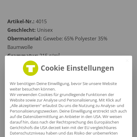
Artikel-Nr.:
4015
Geschlecht:
Unisex
Obermaterial:
Gewebe: 65% Polyester 35%
Baumwolle
Grammatur:
215 g/m²
Zertifikate
: OEKOTEX 100, FAIRTRADE
Cookie Einstellungen
Wir benötigen Deine Einwilligung, bevor Sie unsere Website
Größentabelle
weiter besuchen können.
Wir verwenden Cookies für grundlegende Funktionen der
Website sowie zur Analyse und Personalisierung. Mit Klick auf
„Alle akzeptieren“ erlaubst Du uns die Nutzung zu Analyse- und
Personalisierungszwecken. Deine Einwilligung erstreckt sich auch
auf die Datenübermittlung an Anbieter in den USA. Wir weisen
Lieferzeit
darauf hin, dass nach der Rechtsprechung des Europäischen
Gerichtshofs die USA derzeit kein mit der EU vergleichbares
Datenschutzniveau haben und das Risiko der unbemerkten