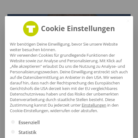
Cookie Einstellungen
Wir benötigen Deine Einwilligung, bevor Sie unsere Website
weiter besuchen können.
Wir verwenden Cookies für grundlegende Funktionen der
Website sowie zur Analyse und Personalisierung. Mit Klick auf
„Alle akzeptieren“ erlaubst Du uns die Nutzung zu Analyse- und
Personalisierungszwecken. Deine Einwilligung erstreckt sich auch
auf die Datenübermittlung an Anbieter in den USA. Wir weisen
darauf hin, dass nach der Rechtsprechung des Europäischen
Gerichtshofs die USA derzeit kein mit der EU vergleichbares
Datenschutzniveau haben und das Risiko der unbemerkten
Praktischer Klettverschluss
Datenverarbeitung durch staatliche Stellen besteht.
Diese
Zustimmung kannst Du jederzeit unter
Einstellungen
in den
Cookie-Einstellungen, widerrufen oder abstufen.
Die individuelle Größenverstellung sorgt für
Es folgt eine Liste der Service-Gruppen, für die eine Ei
perfekten Sitz und hohen Tragekomfort, während
Essenziell
der hochwertige Baumwoll-Twill und der
Statistik