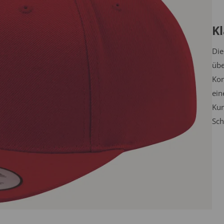
Kl
Die
übe
Kon
ein
Kun
Sch