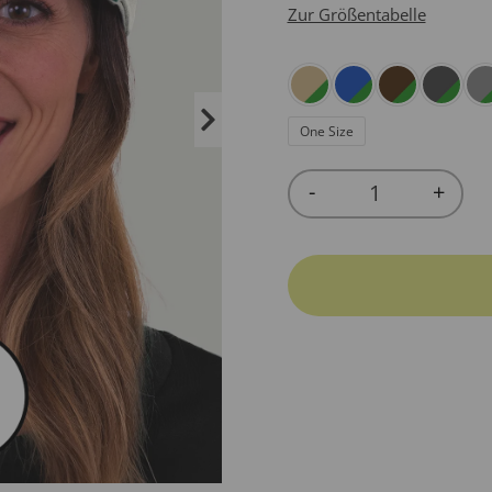
Zur Größentabelle
One Size
-
+
Quantity