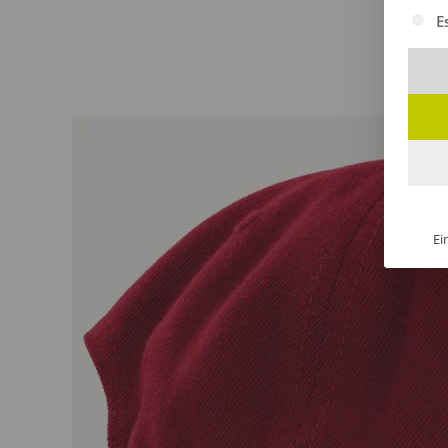
Es fol
E
Ei