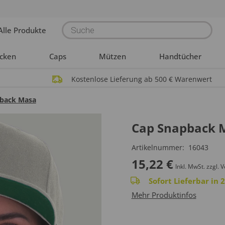
Products
Alle Produkte
search
acken
Caps
Mützen
Handtücher
Kostenlose Lieferung ab 500 € Warenwert
back Masa
Cap Snapback 
Artikelnummer:
16043
15,22
€
Inkl. MwSt.
zzgl. 
Sofort Lieferbar in
Mehr Produktinfos