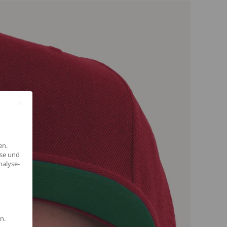
en.
yse und
nalyse-
n.