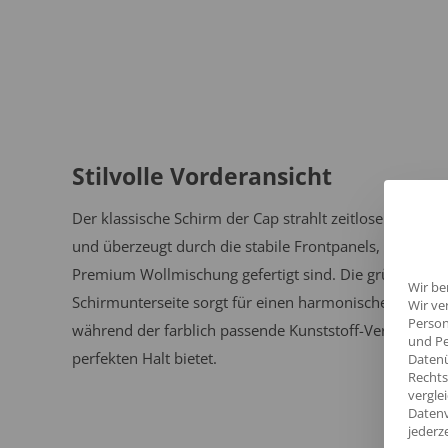
Stilvolle Vorderansicht
Der klassische Schirm der Cap strahlt zeitlose Eleganz 
und überzeugt durch die stabile Frontpanels, die in ein
Premium Wollmischung gefertigt sind. Die grüne
Wir be
Schirmunterseite sorgt für einen harmonischen Look,
Wir ve
Person
während der farblich passende Kunststoff-Verschluss
und Pe
perfekten Halt bietet.
Datenü
Rechts
vergle
Datenv
jederz