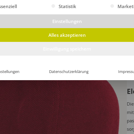
gt eine Liste der Service-Gruppen, für die eine Einwilligung erte
ssenziell
Statistik
Market
Einstellungen
Alles akzeptieren
Einwilligung speichern
nstellungen
Datenschutzerklärung
Impress
El
Die
mit
pas
sor