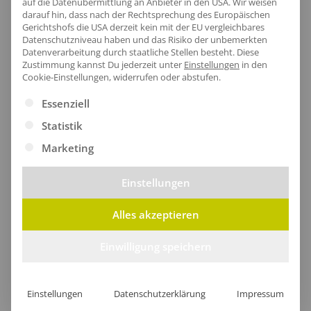
auf die Datenübermittlung an Anbieter in den USA. Wir weisen
darauf hin, dass nach der Rechtsprechung des Europäischen
Gerichtshofs die USA derzeit kein mit der EU vergleichbares
Datenschutzniveau haben und das Risiko der unbemerkten
Datenverarbeitung durch staatliche Stellen besteht.
Diese
Zustimmung kannst Du jederzeit unter
Einstellungen
in den
Cookie-Einstellungen, widerrufen oder abstufen.
Es folgt eine Liste der Service-Gruppen, für die eine Ei
Essenziell
Statistik
Marketing
Einstellungen
Eleganter Verschluss
Alles akzeptieren
Der gleichfarbige Verschluss aus hochwertigem
Baumwoll-Twill sorgt für einen nahtlosen Look und
Einwilligung speichern
perfekten Sitz, während der vorgeformte Schirm und
das vorgelogene Schild optimalen Schutz und Stil
Einstellungen
Datenschutzerklärung
Impressum
vereinen.