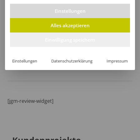
Einstellungen
Alles akzeptieren
Größentabelle
Einwilligung speichern
Einstellungen
Datenschutzerklärung
Impressum
Lieferzeit
[jgm-review-widget]