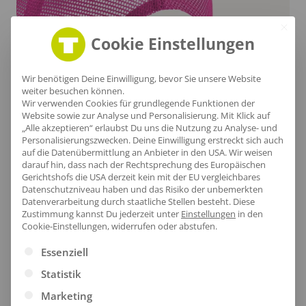
Cookie Einstellungen
Wir benötigen Deine Einwilligung, bevor Sie unsere Website
weiter besuchen können.
Wir verwenden Cookies für grundlegende Funktionen der
Website sowie zur Analyse und Personalisierung. Mit Klick auf
„Alle akzeptieren“ erlaubst Du uns die Nutzung zu Analyse- und
Personalisierungszwecken. Deine Einwilligung erstreckt sich auch
auf die Datenübermittlung an Anbieter in den USA. Wir weisen
Stilvolle Seitenansicht
darauf hin, dass nach der Rechtsprechung des Europäischen
Gerichtshofs die USA derzeit kein mit der EU vergleichbares
Datenschutzniveau haben und das Risiko der unbemerkten
Die elegante Silhouette der Cap betont dein
Datenverarbeitung durch staatliche Stellen besteht.
Diese
individuelles Stylebewusstsein, während das Fünf-
Zustimmung kannst Du jederzeit unter
Einstellungen
in den
Cookie-Einstellungen, widerrufen oder abstufen.
Segmente-Design und der gepolsterte Schirm für
Es folgt eine Liste der Service-Gruppen, für die eine Ei
optimalen Komfort sorgen. Der Snapback-
Essenziell
Größeneinsteller im Retro-Stil ermöglicht eine
Statistik
perfekte Passform für jeden Kopf.
Marketing