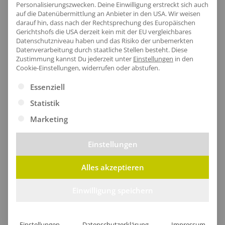
Personalisierungszwecken. Deine Einwilligung erstreckt sich auch
auf die Datenübermittlung an Anbieter in den USA. Wir weisen
darauf hin, dass nach der Rechtsprechung des Europäischen
Gerichtshofs die USA derzeit kein mit der EU vergleichbares
Artikel-Nr.:
RG1740
Datenschutzniveau haben und das Risiko der unbemerkten
Geschlecht:
Herren
Datenverarbeitung durch staatliche Stellen besteht.
Diese
Zustimmung kannst Du jederzeit unter
Einstellungen
in den
Armlänge:
Kurzarm|mit Bündchen|Set-In
Cookie-Einstellungen, widerrufen oder abstufen.
Obermaterial:
100% Polyester
Es folgt eine Liste der Service-Gruppen, für die eine Ei
Essenziell
Grammatur:
130 g/m²
Statistik
Pflegehinweis:
40 °C waschbar|Bügeln erlaubt
Marketing
Einstellungen
Größentabelle
Alles akzeptieren
Einwilligung speichern
Lieferzeit
Einstellungen
Datenschutzerklärung
Impressum