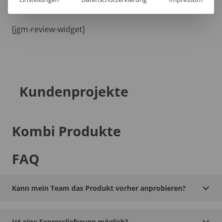
[jgm-review-widget]
Kundenprojekte
Kombi Produkte
FAQ
Kann mein Team das Produkt vorher anprobieren?
Ist eine Expresslieferung möglich?