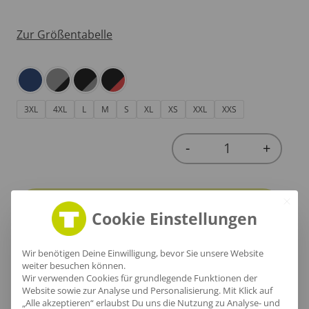
Zur Größentabelle
3XL
4XL
L
M
S
XL
XS
XXL
XXS
-
+
Quantity
In den Warenkorb
Cookie Einstellungen
Wir benötigen Deine Einwilligung, bevor Sie unsere Website
weiter besuchen können.
Wir verwenden Cookies für grundlegende Funktionen der
Website sowie zur Analyse und Personalisierung. Mit Klick auf
Produktinfo
„Alle akzeptieren“ erlaubst Du uns die Nutzung zu Analyse- und