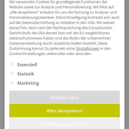
Produktinfo
Wir verwenden Cookies für grundlegende Funktionen der
Website sowie zur Analyse und Personalisierung. Mit Klick auf
„Alle akzeptieren“ erlaubst Du uns die Nutzung zu Analyse- und
Personalisierungszwecken. Deine Einwilligung erstreckt sich auch
auf die Datenübermittlung an Anbieter in den USA. Wir weisen
Artikel-Nr.:
NE95025
darauf hin, dass nach der Rechtsprechung des Europäischen
Geschlecht:
Unisex
Gerichtshofs die USA derzeit kein mit der EU vergleichbares
Datenschutzniveau haben und das Risiko der unbemerkten
Obermaterial:
100% Baumwolle
Datenverarbeitung durch staatliche Stellen besteht.
Diese
Zustimmung kannst Du jederzeit unter
Einstellungen
in den
Grammatur:
100 g/m²
Cookie-Einstellungen, widerrufen oder abstufen.
Pflegehinweis:
60 °C waschbar|Bügeln
Es folgt eine Liste der Service-Gruppen, für die eine Ei
Essenziell
erlaubt|Trockner geeignet
Zertifikate
: Bio-Baumwolle|EU Ecolabel|Faire
Statistik
Arbeitsbedingungen|Fairtrade-zertifizierte
Marketing
Baumwolle|Oeko-Tex 100|SA8000
Einstellungen
Alles akzeptieren
Größentabelle
Einwilligung speichern