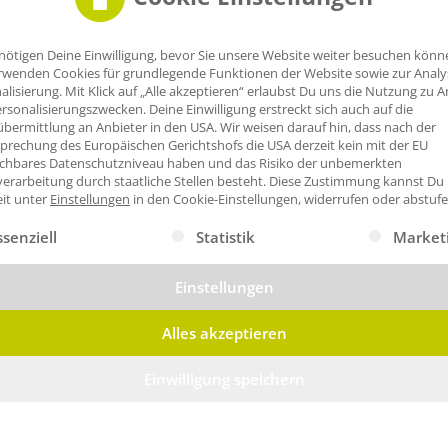
nötigen Deine Einwilligung, bevor Sie unsere Website weiter besuchen könn
rwenden Cookies für grundlegende Funktionen der Website sowie zur Anal
alisierung. Mit Klick auf „Alle akzeptieren“ erlaubst Du uns die Nutzung zu A
rsonalisierungszwecken. Deine Einwilligung erstreckt sich auch auf die
bermittlung an Anbieter in den USA. Wir weisen darauf hin, dass nach der
prechung des Europäischen Gerichtshofs die USA derzeit kein mit der EU
ichbares Datenschutzniveau haben und das Risiko der unbemerkten
erarbeitung durch staatliche Stellen besteht.
Diese Zustimmung kannst Du
eit unter
Einstellungen
in den Cookie-Einstellungen, widerrufen oder abstufe
gt eine Liste der Service-Gruppen, für die eine Einwilligung erte
ssenziell
Statistik
Market
Einstellungen
Alles akzeptieren
Einwilligung speichern