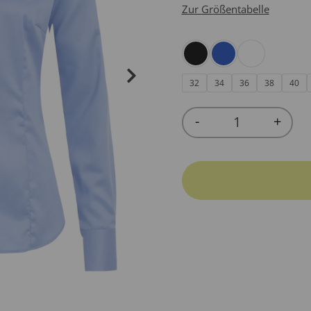
Zur Größentabelle
32
34
36
38
40
-
+
Quantity