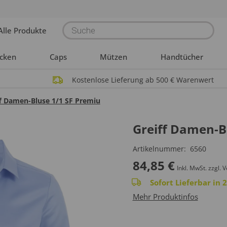
Products
Alle Produkte
search
acken
Caps
Mützen
Handtücher
Kostenlose Lieferung ab 500 € Warenwert
ff Damen-Bluse 1/1 SF Premiu
Greiff Damen-B
Artikelnummer:
6560
84,85
€
Inkl. MwSt.
zzgl. 
Sofort Lieferbar in
Mehr Produktinfos