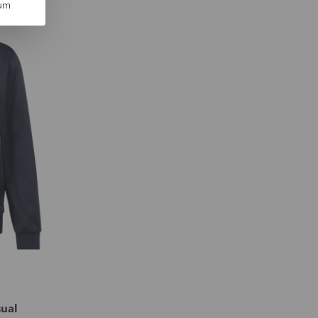
um
sual