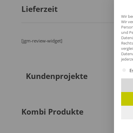
Lieferzeit
Wir be
Wir ve
Person
und Pe
Datenü
[jgm-review-widget]
Rechts
vergle
Datenv
jederz
Es fol
E
Kundenprojekte
Kombi Produkte