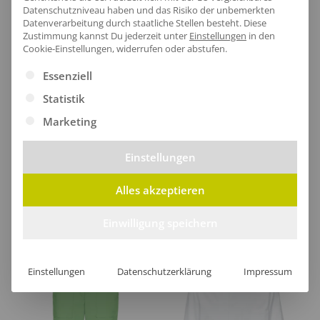
Lieferzeit
Datenschutzniveau haben und das Risiko der unbemerkten
Datenverarbeitung durch staatliche Stellen besteht.
Diese
Zustimmung kannst Du jederzeit unter
Einstellungen
in den
Cookie-Einstellungen, widerrufen oder abstufen.
Es folgt eine Liste der Service-Gruppen, für die eine Ei
Essenziell
[jgm-review-widget]
Statistik
Marketing
Einstellungen
Kundenprojekte
Alles akzeptieren
Kombi Produkte
Einwilligung speichern
Einstellungen
Datenschutzerklärung
Impressum