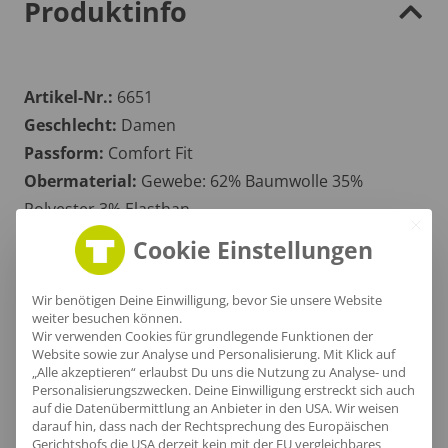
Produktinfo
Artikel-Nr.:
6651
Geschlecht:
Damen
Passform:
Comfort Fit
Obermaterial:
Gewebe: 62% Baumwolle 35%
Polyester 3% Elasthan
Grammatur:
130 g/m²
Cookie Einstellungen
Zertifikate
: OEKOTEX 100
Wir benötigen Deine Einwilligung, bevor Sie unsere Website
weiter besuchen können.
Wir verwenden Cookies für grundlegende Funktionen der
Größentabelle
Website sowie zur Analyse und Personalisierung. Mit Klick auf
„Alle akzeptieren“ erlaubst Du uns die Nutzung zu Analyse- und
Personalisierungszwecken. Deine Einwilligung erstreckt sich auch
auf die Datenübermittlung an Anbieter in den USA. Wir weisen
darauf hin, dass nach der Rechtsprechung des Europäischen
Gerichtshofs die USA derzeit kein mit der EU vergleichbares