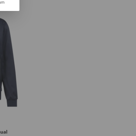
um
sual