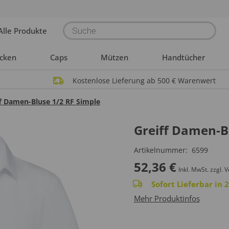
Products
Alle Produkte
search
acken
Caps
Mützen
Handtücher
Kostenlose Lieferung ab 500 € Warenwert
f Damen-Bluse 1/2 RF Simple
Greiff Damen-B
Artikelnummer:
6599
52,36
€
Inkl. MwSt.
zzgl. 
Sofort Lieferbar in
Mehr Produktinfos