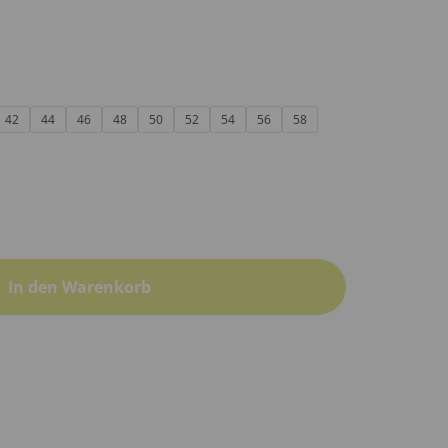
42
44
46
48
50
52
54
56
58
In den Warenkorb