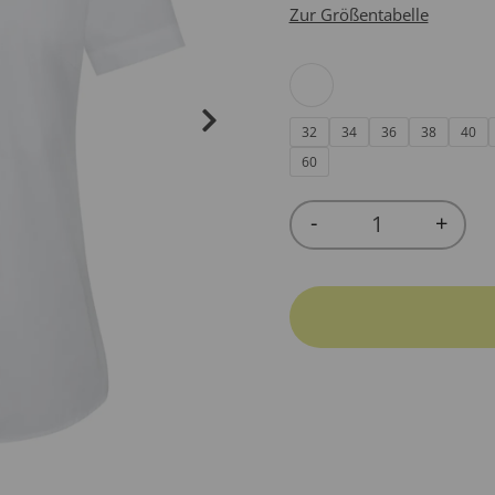
Zur Größentabelle
32
34
36
38
40
60
-
+
Quantity