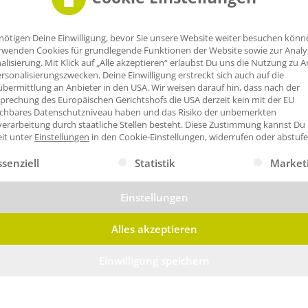
nötigen Deine Einwilligung, bevor Sie unsere Website weiter besuchen könn
rwenden Cookies für grundlegende Funktionen der Website sowie zur Anal
alisierung. Mit Klick auf „Alle akzeptieren“ erlaubst Du uns die Nutzung zu A
rsonalisierungszwecken. Deine Einwilligung erstreckt sich auch auf die
bermittlung an Anbieter in den USA. Wir weisen darauf hin, dass nach der
prechung des Europäischen Gerichtshofs die USA derzeit kein mit der EU
ichbares Datenschutzniveau haben und das Risiko der unbemerkten
erarbeitung durch staatliche Stellen besteht.
Diese Zustimmung kannst Du
eit unter
Einstellungen
in den Cookie-Einstellungen, widerrufen oder abstufe
gt eine Liste der Service-Gruppen, für die eine Einwilligung erte
ssenziell
Statistik
Market
Einstellungen
Alles akzeptieren
Einwilligung speichern