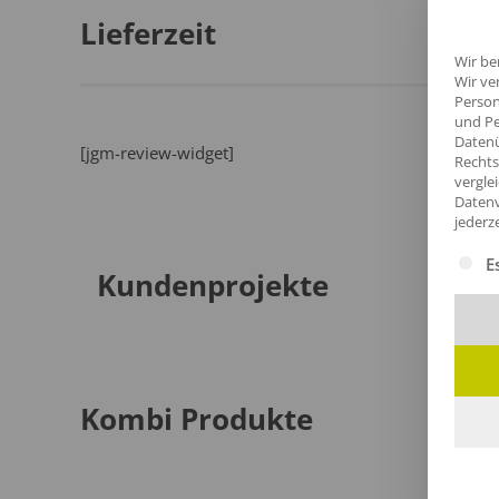
Lieferzeit
Wir be
Wir ve
Person
und Pe
Datenü
[jgm-review-widget]
Rechts
vergle
Datenv
jederz
Es fol
E
Kundenprojekte
Kombi Produkte