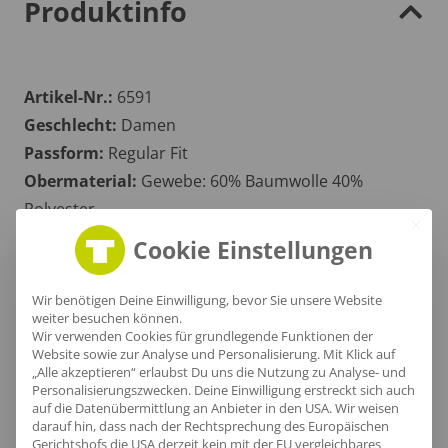
Produktinfo
Artikel-Nr.:
6591
Geschlecht:
Damen
Passform:
Regular Fit
Obermaterial:
Gewebe: 60% Baumwolle 40%
Polyester
Grammatur:
135 g/m²
Cookie Einstellungen
Zertifikate
: OEKOTEX 100
Wir benötigen Deine Einwilligung, bevor Sie unsere Website
weiter besuchen können.
Wir verwenden Cookies für grundlegende Funktionen der
Größentabelle
Website sowie zur Analyse und Personalisierung. Mit Klick auf
„Alle akzeptieren“ erlaubst Du uns die Nutzung zu Analyse- und
Personalisierungszwecken. Deine Einwilligung erstreckt sich auch
auf die Datenübermittlung an Anbieter in den USA. Wir weisen
darauf hin, dass nach der Rechtsprechung des Europäischen
Gerichtshofs die USA derzeit kein mit der EU vergleichbares