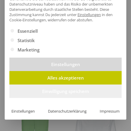
Lieferzeit
Datenschutzniveau haben und das Risiko der unbemerkten
Datenverarbeitung durch staatliche Stellen besteht.
Diese
Zustimmung kannst Du jederzeit unter
Einstellungen
in den
Cookie-Einstellungen, widerrufen oder abstufen.
Es folgt eine Liste der Service-Gruppen, für die eine Ei
Essenziell
[jgm-review-widget]
Statistik
Marketing
Einstellungen
Kundenprojekte
Alles akzeptieren
Kombi Produkte
Einwilligung speichern
Einstellungen
Datenschutzerklärung
Impressum