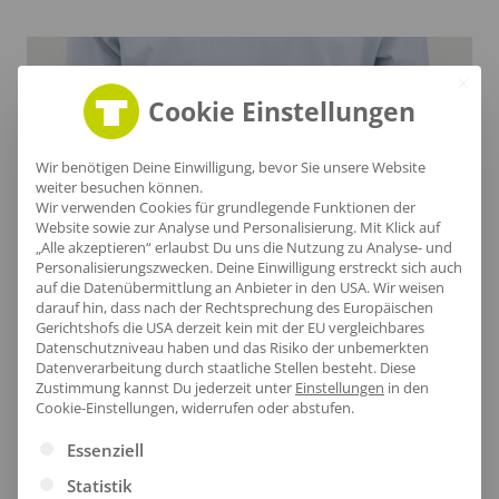
Cookie Einstellungen
Wir benötigen Deine Einwilligung, bevor Sie unsere Website
weiter besuchen können.
Wir verwenden Cookies für grundlegende Funktionen der
Website sowie zur Analyse und Personalisierung. Mit Klick auf
„Alle akzeptieren“ erlaubst Du uns die Nutzung zu Analyse- und
Personalisierungszwecken. Deine Einwilligung erstreckt sich auch
auf die Datenübermittlung an Anbieter in den USA. Wir weisen
darauf hin, dass nach der Rechtsprechung des Europäischen
Gerichtshofs die USA derzeit kein mit der EU vergleichbares
Stilvoller Saum
Datenschutzniveau haben und das Risiko der unbemerkten
Datenverarbeitung durch staatliche Stellen besteht.
Diese
Zustimmung kannst Du jederzeit unter
Einstellungen
in den
Der Saum dieser Regular Fit Hemdbluse von
Cookie-Einstellungen, widerrufen oder abstufen.
Seidensticker kombiniert feminine Eleganz mit einem
Es folgt eine Liste der Service-Gruppen, für die eine Ei
Essenziell
zeitlosen Design. Die hochwertige 100% Baumwolle
Statistik
und das Saumende verleihen Ihnen ein