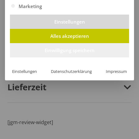
selbstbewusstes Auftreten, das in keiner Garderobe
Marketing
fehlen sollte.
Einstellungen
Alles akzeptieren
Einwilligung speichern
Größentabelle
Einstellungen
Datenschutzerklärung
Impressum
Lieferzeit
[jgm-review-widget]