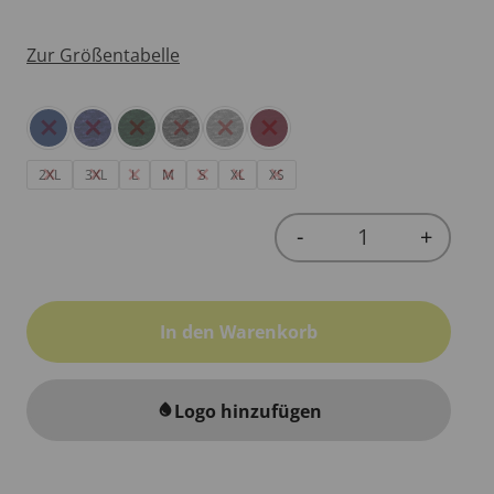
Zur Größentabelle
2XL
3XL
L
M
S
XL
XS
-
+
Quantity
In den Warenkorb
Logo hinzufügen
water_drop