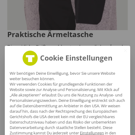
Praktische Ärmeltasche
Die seitliche Reißverschlusstasche am linken Ärmel
bietet nicht nur sicheren Platz für kleine Essentials,
Cookie Einstellungen
sondern ergänzt auch das sportliche Design der
Strickfleecejacke und sorgt für eine perfekte
Wir benötigen Deine Einwilligung, bevor Sie unsere Website
weiter besuchen können.
Passform.
Wir verwenden Cookies für grundlegende Funktionen der
Website sowie zur Analyse und Personalisierung. Mit Klick auf
„Alle akzeptieren“ erlaubst Du uns die Nutzung zu Analyse- und
Personalisierungszwecken. Deine Einwilligung erstreckt sich auch
auf die Datenübermittlung an Anbieter in den USA. Wir weisen
darauf hin, dass nach der Rechtsprechung des Europäischen
Gerichtshofs die USA derzeit kein mit der EU vergleichbares
Datenschutzniveau haben und das Risiko der unbemerkten
Datenverarbeitung durch staatliche Stellen besteht.
Diese
Zustimmung kannst Du jederzeit unter
Einstellungen
in den