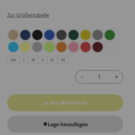
Zur Größentabelle
2XL
L
M
S
XL
XS
-
+
Quantity
In den Warenkorb
Logo hinzufügen
water_drop