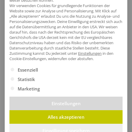
weiter besuchen können.
während die fairtrade-zertifizierte, gekämmte Bio-
Wir verwenden Cookies für grundlegende Funktionen der
Website sowie zur Analyse und Personalisierung. Mit Klick auf
Baumwolle mit gebürsteter Fleece-Rückseite für ein
„Alle akzeptieren“ erlaubst Du uns die Nutzung zu Analyse- und
kuscheliges Gefühl sorgt.
Personalisierungszwecken. Deine Einwilligung erstreckt sich auch
auf die Datenübermittlung an Anbieter in den USA. Wir weisen
darauf hin, dass nach der Rechtsprechung des Europäischen
Gerichtshofs die USA derzeit kein mit der EU vergleichbares
Datenschutzniveau haben und das Risiko der unbemerkten
Datenverarbeitung durch staatliche Stellen besteht.
Diese
Zustimmung kannst Du jederzeit unter
Einstellungen
in den
Cookie-Einstellungen, widerrufen oder abstufen.
Es folgt eine Liste der Service-Gruppen, für die eine Ei
Essenziell
Statistik
Marketing
Einstellungen
Alles akzeptieren
Bequeme Kapuze
Einwilligung speichern