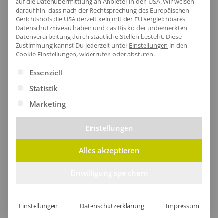
auf die Datenübermittlung an Anbieter in den USA. Wir weisen
darauf hin, dass nach der Rechtsprechung des Europäischen
Gerichtshofs die USA derzeit kein mit der EU vergleichbares
Datenschutzniveau haben und das Risiko der unbemerkten
Datenverarbeitung durch staatliche Stellen besteht.
Diese
Zustimmung kannst Du jederzeit unter
Einstellungen
in den
Cookie-Einstellungen, widerrufen oder abstufen.
Es folgt eine Liste der Service-Gruppen, für die eine Ei
Essenziell
Statistik
Marketing
Einstellungen
Alles akzeptieren
Stilvoller Saum
Einwilligung speichern
Der Beinabschluss dieser Hose verbindet
Funktionalität mit Stil und sorgt für optimale
Einstellungen
Datenschutzerklärung
Impressum
Bewegungsfreiheit.