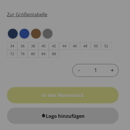
Zur Größentabelle
34
36
38
40
42
44
46
48
50
52
72
76
80
84
88
-
+
Quantity
In den Warenkorb
Logo hinzufügen
water_drop