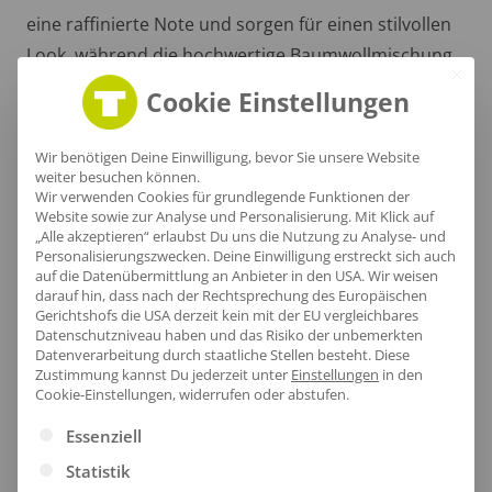
eine raffinierte Note und sorgen für einen stilvollen
Look, während die hochwertige Baumwollmischung
mit Elasthan optimalen Komfort und
Cookie Einstellungen
Bewegungsfreiheit garantiert.
Wir benötigen Deine Einwilligung, bevor Sie unsere Website
weiter besuchen können.
Wir verwenden Cookies für grundlegende Funktionen der
Website sowie zur Analyse und Personalisierung. Mit Klick auf
„Alle akzeptieren“ erlaubst Du uns die Nutzung zu Analyse- und
Personalisierungszwecken. Deine Einwilligung erstreckt sich auch
auf die Datenübermittlung an Anbieter in den USA. Wir weisen
darauf hin, dass nach der Rechtsprechung des Europäischen
Gerichtshofs die USA derzeit kein mit der EU vergleichbares
Datenschutzniveau haben und das Risiko der unbemerkten
Datenverarbeitung durch staatliche Stellen besteht.
Diese
Zustimmung kannst Du jederzeit unter
Einstellungen
in den
Cookie-Einstellungen, widerrufen oder abstufen.
Es folgt eine Liste der Service-Gruppen, für die eine Ei
Essenziell
Statistik