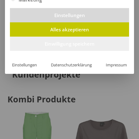
Lieferzeit
Einstellungen
Alles akzeptieren
[jgm-review-widget]
Einwilligung speichern
Einstellungen
Datenschutzerklärung
Impressum
Kundenprojekte
Kombi Produkte