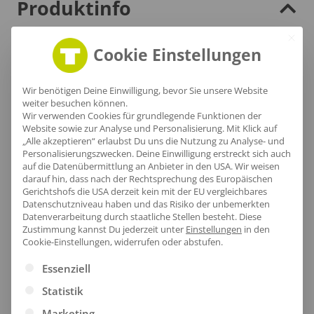
Produktinfo
Cookie Einstellungen
Artikel-Nr.:
1453
Geschlecht:
Damen
Wir benötigen Deine Einwilligung, bevor Sie unsere Website
weiter besuchen können.
Passform:
Regular Fit
Wir verwenden Cookies für grundlegende Funktionen der
Obermaterial:
Gewebe: 60% Schurwolle 36%
Website sowie zur Analyse und Personalisierung. Mit Klick auf
„Alle akzeptieren“ erlaubst Du uns die Nutzung zu Analyse- und
Polyester 4% Elasthan
Personalisierungszwecken. Deine Einwilligung erstreckt sich auch
Grammatur:
200 g/m²
auf die Datenübermittlung an Anbieter in den USA. Wir weisen
darauf hin, dass nach der Rechtsprechung des Europäischen
Zertifikate
: OEKOTEX 100
Gerichtshofs die USA derzeit kein mit der EU vergleichbares
Datenschutzniveau haben und das Risiko der unbemerkten
Datenverarbeitung durch staatliche Stellen besteht.
Diese
Zustimmung kannst Du jederzeit unter
Einstellungen
in den
Größentabelle
Cookie-Einstellungen, widerrufen oder abstufen.
Es folgt eine Liste der Service-Gruppen, für die eine Ei
Essenziell
Statistik
Marketing