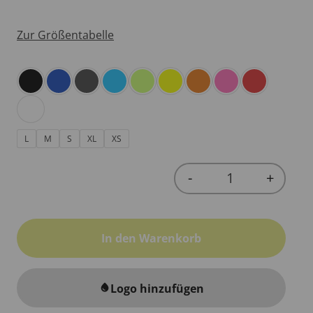
Zur Größentabelle
L
M
S
XL
XS
-
+
Quantity
In den Warenkorb
Logo hinzufügen
water_drop