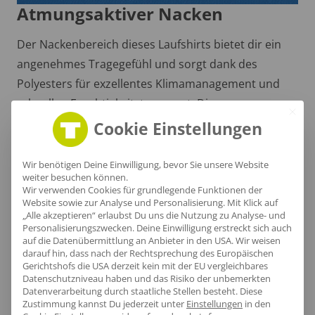
Atmungsaktiver Nacken
Der Nackenbereich dieses Laufshirts bietet dir ein
angenehmes Tragegefühl und sorgt dank des
Polyesters für exzellentes Klimamanagement und
schnellen Feuchtigkeitstransport. Die
kontrastierenden Details verleihen dem Slim-Fit-
Cookie Einstellungen
Design eine sportliche Eleganz.
Wir benötigen Deine Einwilligung, bevor Sie unsere Website
weiter besuchen können.
Wir verwenden Cookies für grundlegende Funktionen der
Website sowie zur Analyse und Personalisierung. Mit Klick auf
„Alle akzeptieren“ erlaubst Du uns die Nutzung zu Analyse- und
Personalisierungszwecken. Deine Einwilligung erstreckt sich auch
auf die Datenübermittlung an Anbieter in den USA. Wir weisen
darauf hin, dass nach der Rechtsprechung des Europäischen
Gerichtshofs die USA derzeit kein mit der EU vergleichbares
Datenschutzniveau haben und das Risiko der unbemerkten
Datenverarbeitung durch staatliche Stellen besteht.
Diese
Zustimmung kannst Du jederzeit unter
Einstellungen
in den