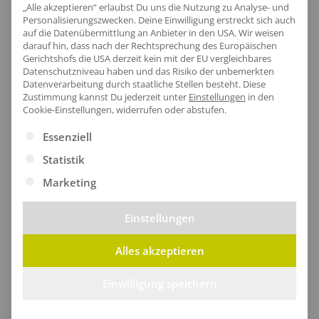
„Alle akzeptieren“ erlaubst Du uns die Nutzung zu Analyse- und
langlebige Optik sorgt.
Personalisierungszwecken. Deine Einwilligung erstreckt sich auch
auf die Datenübermittlung an Anbieter in den USA. Wir weisen
darauf hin, dass nach der Rechtsprechung des Europäischen
Gerichtshofs die USA derzeit kein mit der EU vergleichbares
Datenschutzniveau haben und das Risiko der unbemerkten
Datenverarbeitung durch staatliche Stellen besteht.
Diese
Zustimmung kannst Du jederzeit unter
Einstellungen
in den
Cookie-Einstellungen, widerrufen oder abstufen.
Es folgt eine Liste der Service-Gruppen, für die eine Ei
Essenziell
Statistik
Marketing
Einstellungen
Alles akzeptieren
Minimalistischer Saum
Einwilligung speichern
Der sanfte Saum des Pullovers schmiegt sich
angenehm an deinen Körper und sorgt für einen