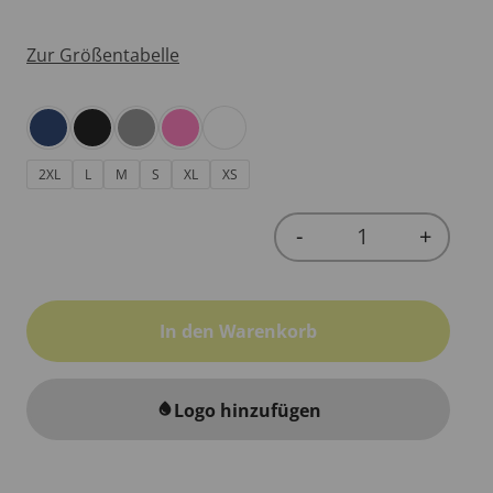
Zur Größentabelle
2XL
L
M
S
XL
XS
-
+
Quantity
In den Warenkorb
Logo hinzufügen
water_drop