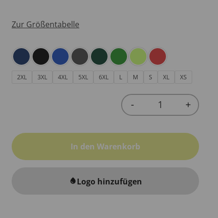
Zur Größentabelle
2XL
3XL
4XL
5XL
6XL
L
M
S
XL
XS
-
+
Quantity
In den Warenkorb
Logo hinzufügen
water_drop