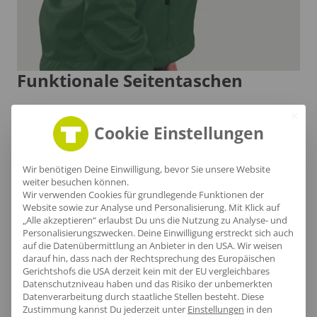
Funktionale Seitentaschen
Die seitlichen Reißverschlusstaschen bieten nicht
nur sicheren Stauraum, sondern sind auch leicht
Cookie Einstellungen
zugänglich, sodass du deine Essentials immer
griffbereit hast.
Wir benötigen Deine Einwilligung, bevor Sie unsere Website
weiter besuchen können.
Wir verwenden Cookies für grundlegende Funktionen der
Website sowie zur Analyse und Personalisierung. Mit Klick auf
„Alle akzeptieren“ erlaubst Du uns die Nutzung zu Analyse- und
Personalisierungszwecken. Deine Einwilligung erstreckt sich auch
auf die Datenübermittlung an Anbieter in den USA. Wir weisen
darauf hin, dass nach der Rechtsprechung des Europäischen
Gerichtshofs die USA derzeit kein mit der EU vergleichbares
Datenschutzniveau haben und das Risiko der unbemerkten
Datenverarbeitung durch staatliche Stellen besteht.
Diese
Zustimmung kannst Du jederzeit unter
Einstellungen
in den