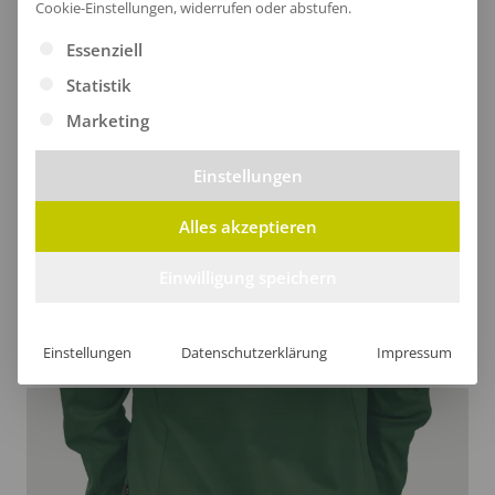
Cookie-Einstellungen, widerrufen oder abstufen.
Es folgt eine Liste der Service-Gruppen, für die eine Ei
Essenziell
Statistik
Marketing
Stilvoller Nackenbereich
Einstellungen
Der Nackenbereich dieser stilvollen Softshelljacke
bietet dir optimalen Schutz, während die
Alles akzeptieren
Innenschicht für wohlige Wärme sorgt. Mit einem
Einwilligung speichern
Stehkragen bleibst du jederzeit wohlbehütet und
komfortabel.
Einstellungen
Datenschutzerklärung
Impressum