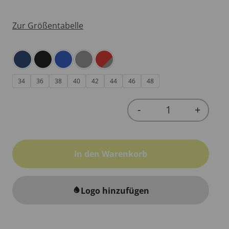
Zur Größentabelle
34
36
38
40
42
44
46
48
-
+
Quantity
In den Warenkorb
Logo hinzufügen
water_drop