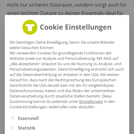
nicht nur sicheren Stauraum, sondern sorgt auch für
einen leichten Zugang zu deinen Essentials ideal für
Abenteuer in der Natur.
Cookie Einstellungen
Wir benötigen Deine Einwilligung, bevor Sie unsere Website
weiter besuchen können.
Wir verwenden Cookies für grundlegende Funktionen der
Website sowie zur Analyse und Personalisierung. Mit Klick auf
„Alle akzeptieren“ erlaubst Du uns die Nutzung zu Analyse- und
Personalisierungszwecken. Deine Einwilligung erstreckt sich auch
auf die Datenübermittlung an Anbieter in den USA. Wir weisen
darauf hin, dass nach der Rechtsprechung des Europäischen
Gerichtshofs die USA derzeit kein mit der EU vergleichbares
Datenschutzniveau haben und das Risiko der unbemerkten
Datenverarbeitung durch staatliche Stellen besteht.
Diese
Zustimmung kannst Du jederzeit unter
Einstellungen
in den
Cookie-Einstellungen, widerrufen oder abstufen.
Es folgt eine Liste der Service-Gruppen, für die eine Ei
Essenziell
Komfortabler Nackenbereich
Statistik