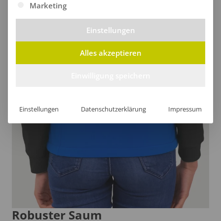
Der hohe Kragen umhüllt deinen Nacken sanft und
Marketing
sorgt für ein angenehmes Tragegefühl, während das
Einstellungen
leichte, atmungsaktive Material gleichzeitig
wasserabweisenden Schutz bietet.
Alles akzeptieren
Einwilligung speichern
Einstellungen
Datenschutzerklärung
Impressum
Robuster Saum