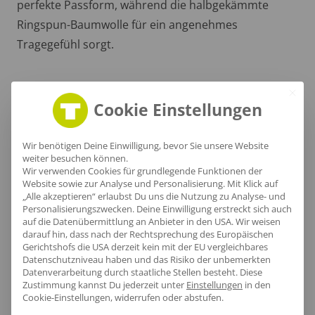
perfekte Passform, während die halbgekämmte
Ringspun-Baumwolle für ein angenehmes
Tragegefühl sorgt.
Cookie Einstellungen
Wir benötigen Deine Einwilligung, bevor Sie unsere Website
weiter besuchen können.
Wir verwenden Cookies für grundlegende Funktionen der
Website sowie zur Analyse und Personalisierung. Mit Klick auf
„Alle akzeptieren“ erlaubst Du uns die Nutzung zu Analyse- und
Personalisierungszwecken. Deine Einwilligung erstreckt sich auch
auf die Datenübermittlung an Anbieter in den USA. Wir weisen
darauf hin, dass nach der Rechtsprechung des Europäischen
Gerichtshofs die USA derzeit kein mit der EU vergleichbares
Datenschutzniveau haben und das Risiko der unbemerkten
Datenverarbeitung durch staatliche Stellen besteht.
Diese
Komfortabler Nackenbereich
Zustimmung kannst Du jederzeit unter
Einstellungen
in den
Cookie-Einstellungen, widerrufen oder abstufen.
Der verstärkende Nackenbereich sorgt für