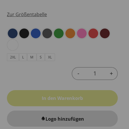
Zur Größentabelle
2XL
L
M
S
XL
-
+
Quantity
In den Warenkorb
Logo hinzufügen
water_drop