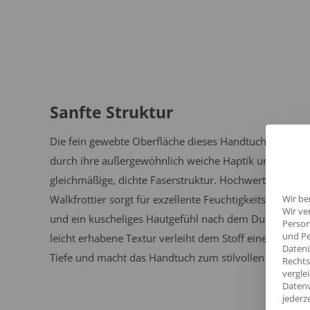
Sanfte Struktur
Die fein gewebte Oberfläche dieses Handtuchs überze
durch ihre außergewöhnlich weiche Haptik und eine
gleichmäßige, dichte Faserstruktur. Hochwertiges
Walkfrottier sorgt für exzellente Feuchtigkeitsaufnahm
Wir be
Wir ve
und ein kuscheliges Hautgefühl nach dem Duschen. Di
Person
und Pe
leicht erhabene Textur verleiht dem Stoff eine natürlic
Datenü
Tiefe und macht das Handtuch zum stilvollen Blickfang
Rechts
vergle
Datenv
jederz