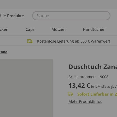
Products
Alle Produkte
search
acken
Caps
Mützen
Handtücher
Kostenlose Lieferung ab 500 € Warenwert
Zana
Duschtuch Zan
Artikelnummer:
19008
13,42
€
Inkl. MwSt.
zzgl. 
Sofort Lieferbar in
Mehr Produktinfos