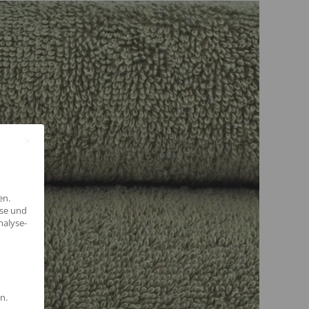
en.
yse und
nalyse-
n.