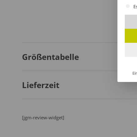
Es fol
E
Größentabelle
Ei
Lieferzeit
[jgm-review-widget]