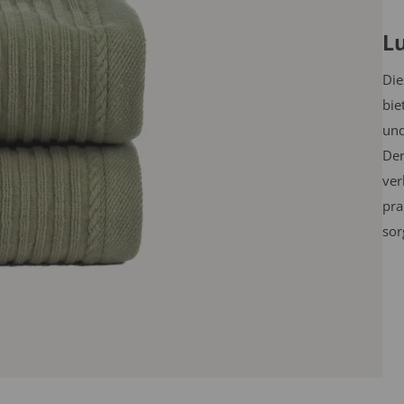
L
Die
bie
und
Der
ver
pra
sor