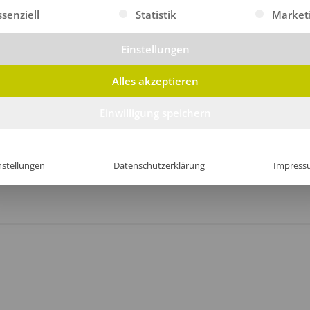
gt eine Liste der Service-Gruppen, für die eine Einwilligung erte
ssenziell
Statistik
Market
Einstellungen
Alles akzeptieren
Einwilligung speichern
nstellungen
Datenschutzerklärung
Impress