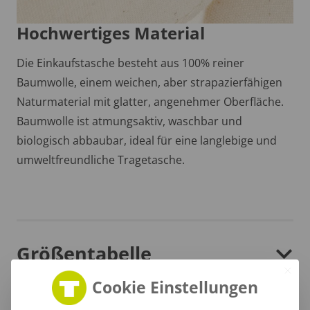
Hochwertiges Material
Die Einkaufstasche besteht aus 100% reiner
Baumwolle, einem weichen, aber strapazierfähigen
Naturmaterial mit glatter, angenehmer Oberfläche.
Baumwolle ist atmungsaktiv, waschbar und
biologisch abbaubar, ideal für eine langlebige und
umweltfreundliche Tragetasche.
Größentabelle
Cookie Einstellungen