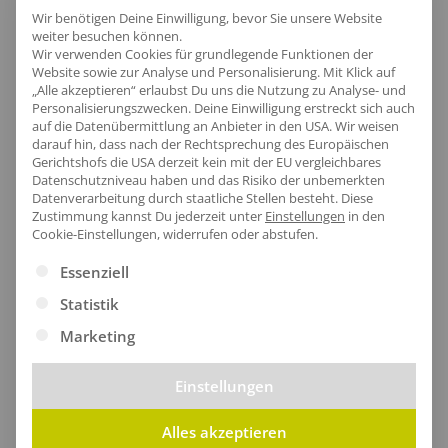
Lieferzeit
Wir benötigen Deine Einwilligung, bevor Sie unsere Website
weiter besuchen können.
Wir verwenden Cookies für grundlegende Funktionen der
Website sowie zur Analyse und Personalisierung. Mit Klick auf
„Alle akzeptieren“ erlaubst Du uns die Nutzung zu Analyse- und
Personalisierungszwecken. Deine Einwilligung erstreckt sich auch
auf die Datenübermittlung an Anbieter in den USA. Wir weisen
[jgm-review-widget]
darauf hin, dass nach der Rechtsprechung des Europäischen
Gerichtshofs die USA derzeit kein mit der EU vergleichbares
Datenschutzniveau haben und das Risiko der unbemerkten
Datenverarbeitung durch staatliche Stellen besteht.
Diese
Zustimmung kannst Du jederzeit unter
Einstellungen
in den
Cookie-Einstellungen, widerrufen oder abstufen.
Kundenprojekte
Es folgt eine Liste der Service-Gruppen, für die eine Ei
Essenziell
Statistik
Marketing
Einstellungen
Alles akzeptieren