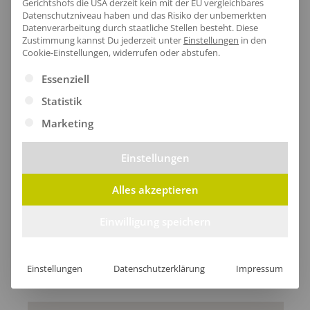
Gerichtshofs die USA derzeit kein mit der EU vergleichbares
Datenschutzniveau haben und das Risiko der unbemerkten
Datenverarbeitung durch staatliche Stellen besteht.
Diese
Größentabelle
Zustimmung kannst Du jederzeit unter
Einstellungen
in den
Cookie-Einstellungen, widerrufen oder abstufen.
Es folgt eine Liste der Service-Gruppen, für die eine Ei
Essenziell
Lieferzeit
Statistik
Marketing
Einstellungen
[jgm-review-widget]
Alles akzeptieren
Einwilligung speichern
Kundenprojekte
Einstellungen
Datenschutzerklärung
Impressum