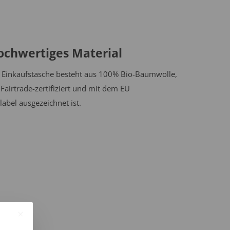
ochwertiges Material
 Einkaufstasche besteht aus 100% Bio-Baumwolle,
 Fairtrade-zertifiziert und mit dem EU
label ausgezeichnet ist.