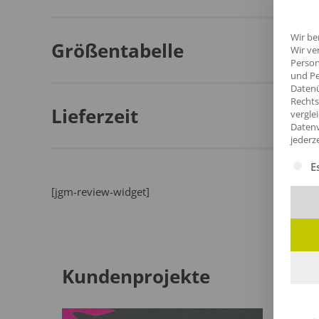
Wir be
Größentabelle
Wir ve
Person
und Pe
Datenü
Rechts
Lieferzeit
vergle
Datenv
jederz
Es fol
E
[jgm-review-widget]
Kundenprojekte