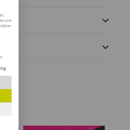
en.
yse und
nalyse-
n.
ilt werden kann. Die erste Service-Gruppe ist essenziell und kann 
ing