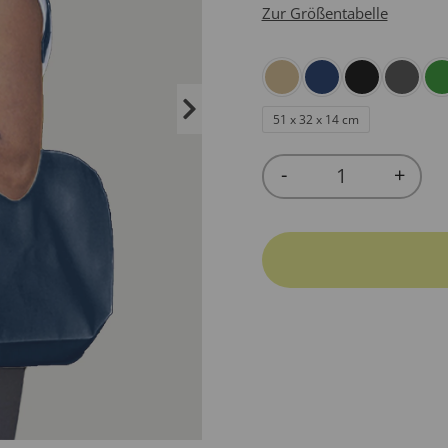
Zur Größentabelle
51 x 32 x 14 cm
-
+
Quantity