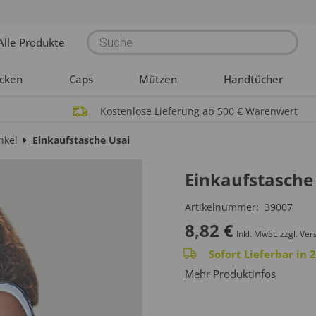
Products
Alle Produkte
search
acken
Caps
Mützen
Handtücher
Kostenlose Lieferung ab 500 € Warenwert
nkel
Einkaufstasche Usai
Einkaufstasche
Artikelnummer:
39007
8,82
€
Inkl. MwSt.
zzgl. Ver
Sofort Lieferbar in
Mehr Produktinfos