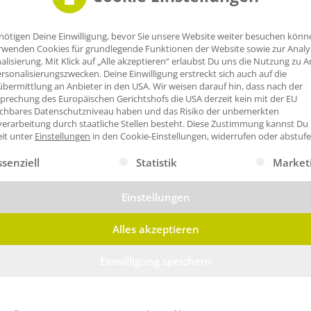
nötigen Deine Einwilligung, bevor Sie unsere Website weiter besuchen könn
rwenden Cookies für grundlegende Funktionen der Website sowie zur Anal
alisierung. Mit Klick auf „Alle akzeptieren“ erlaubst Du uns die Nutzung zu A
rsonalisierungszwecken. Deine Einwilligung erstreckt sich auch auf die
bermittlung an Anbieter in den USA. Wir weisen darauf hin, dass nach der
prechung des Europäischen Gerichtshofs die USA derzeit kein mit der EU
ichbares Datenschutzniveau haben und das Risiko der unbemerkten
erarbeitung durch staatliche Stellen besteht.
Diese Zustimmung kannst Du
eit unter
Einstellungen
in den Cookie-Einstellungen, widerrufen oder abstufe
gt eine Liste der Service-Gruppen, für die eine Einwilligung erte
ssenziell
Statistik
Market
Einstellungen
Alles akzeptieren
Einwilligung speichern