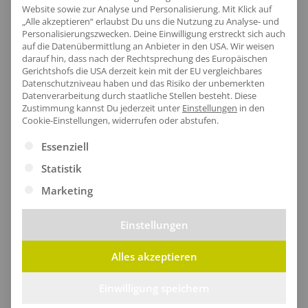
Produktinfo
Website sowie zur Analyse und Personalisierung. Mit Klick auf
„Alle akzeptieren“ erlaubst Du uns die Nutzung zu Analyse- und
Personalisierungszwecken. Deine Einwilligung erstreckt sich auch
auf die Datenübermittlung an Anbieter in den USA. Wir weisen
darauf hin, dass nach der Rechtsprechung des Europäischen
Artikel-Nr.:
F480NK
Gerichtshofs die USA derzeit kein mit der EU vergleichbares
Geschlecht:
Kinder
Datenschutzniveau haben und das Risiko der unbemerkten
Datenverarbeitung durch staatliche Stellen besteht.
Diese
Passform:
Regular Fit
Zustimmung kannst Du jederzeit unter
Einstellungen
in den
Cookie-Einstellungen, widerrufen oder abstufen.
Obermaterial:
80% Baumwolle / 20% Polyester
Grammatur:
280 g/m² (grau: 260 g/m²)
Es folgt eine Liste der Service-Gruppen, für die eine Ei
Essenziell
Pflegehinweis:
40 °C waschbar|Bügeln
Statistik
erlaubt|Trockner geeignet
Marketing
Zertifikate
: Oeko-Tex 100|Faire Arbeitsbedingungen
Einstellungen
Größentabelle
Alles akzeptieren
Einwilligung speichern