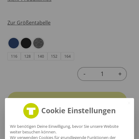
Zur Größentabelle
116
128
140
152
164
-
+
Quantity
In den Warenkorb
Cookie Einstellungen
Wir benötigen Deine Einwilligung, bevor Sie unsere Website
weiter besuchen können.
Wir verwenden Cookies für grundlegende Funktionen der