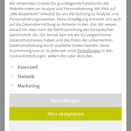
Wir verwenden Cookies für grundlegende Funktionen der
Website sowie zur Analyse und Personalisierung. Mit Klick auf
„Alle akzeptieren“ erlaubst Du uns die Nutzung zu Analyse- und
Personalisierungszwecken. Deine Einwilligung erstreckt sich auch
Artikel-Nr.:
F111
auf die Datenübermittlung an Anbieter in den USA. Wir weisen
Geschlecht:
Damen
darauf hin, dass nach der Rechtsprechung des Europäischen
Gerichtshofs die USA derzeit kein mit der EU vergleichbares
Passform:
Slim Fit
Datenschutzniveau haben und das Risiko der unbemerkten
Armlänge:
Kurzarm
Datenverarbeitung durch staatliche Stellen besteht.
Diese
Zustimmung kannst Du jederzeit unter
Einstellungen
in den
Obermaterial:
100% Baumwolle (Heather Grey: 97%
Cookie-Einstellungen, widerrufen oder abstufen.
Baumwolle / 3% Polyester)
Es folgt eine Liste der Service-Gruppen, für die eine Ei
Essenziell
Grammatur:
145 g/m² (weiß: 140 g/m²)
Statistik
Pflegehinweis:
40 °C waschbar|Bügeln
erlaubt|Trockner geeignet
Marketing
Zertifikate
: Oeko-Tex 100|Faire Arbeitsbedingungen
Einstellungen
Alles akzeptieren
Größentabelle
Einwilligung speichern