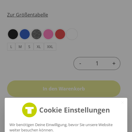
Zur Größentabelle
L
M
S
XL
XXL
-
+
Quantity
In den Warenkorb
Cookie Einstellungen
Produktinfo
Wir benötigen Deine Einwilligung, bevor Sie unsere Website
weiter besuchen können.