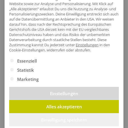
Produktinfo
Website sowie zur Analyse und Personalisierung. Mit Klick auf
„Alle akzeptieren“ erlaubst Du uns die Nutzung zu Analyse- und
Personalisierungszwecken. Deine Einwilligung erstreckt sich auch
auf die Datenübermittlung an Anbieter in den USA. Wir weisen
darauf hin, dass nach der Rechtsprechung des Europäischen
Artikel-Nr.:
F496
Gerichtshofs die USA derzeit kein mit der EU vergleichbares
Geschlecht:
Unisex
Datenschutzniveau haben und das Risiko der unbemerkten
Datenverarbeitung durch staatliche Stellen besteht.
Diese
Passform:
Regular Fit
Zustimmung kannst Du jederzeit unter
Einstellungen
in den
Cookie-Einstellungen, widerrufen oder abstufen.
Obermaterial:
100% Baumwolle
Grammatur:
190/195 g/m²
Es folgt eine Liste der Service-Gruppen, für die eine Ei
Essenziell
Pflegehinweis:
60 °C waschbar|Bügeln
Statistik
erlaubt|Trockner geeignet
Marketing
Zertifikate
: Faire Arbeitsbedingungen|Oeko-Tex 100
Einstellungen
Größentabelle
Alles akzeptieren
Einwilligung speichern