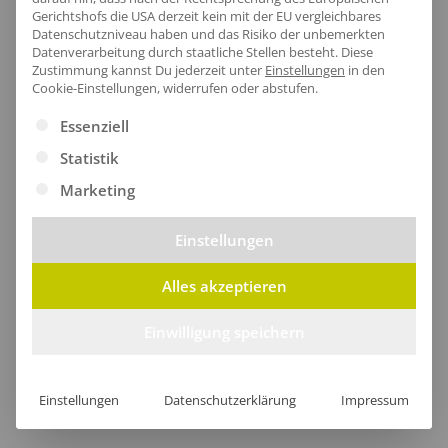
Pflegehinweis:
40 °C waschbar|Bügeln
Gerichtshofs die USA derzeit kein mit der EU vergleichbares
erlaubt|Trockner geeignet
Datenschutzniveau haben und das Risiko der unbemerkten
Datenverarbeitung durch staatliche Stellen besteht.
Diese
Zertifikate
: Bio-Baumwolle|EU Ecolabel|Faire
Zustimmung kannst Du jederzeit unter
Einstellungen
in den
Arbeitsbedingungen|Fairtrade-zertifizierte
Cookie-Einstellungen, widerrufen oder abstufen.
Baumwolle|Oeko-Tex 100|SA8000
Es folgt eine Liste der Service-Gruppen, für die eine Ei
Essenziell
Statistik
Marketing
Größentabelle
Einstellungen
Alles akzeptieren
Lieferzeit
Einwilligung speichern
Einstellungen
Datenschutzerklärung
Impressum
[jgm-review-widget]