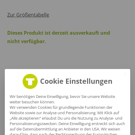
Zur Größentabelle
Dieses Produkt ist derzeit ausverkauft und
nicht verfügbar.
Produktinfo
Cookie Einstellungen
Wir benötigen Deine Einwilligung, bevor Sie unsere Website
Artikel-Nr.:
NE90020
weiter besuchen können.
Wir verwenden Cookies für grundlegende Funktionen der
Geschlecht:
Unisex
Website sowie zur Analyse und Personalisierung. Mit Klick auf
„Alle akzeptieren“ erlaubst Du uns die Nutzung zu Analyse- und
Obermaterial:
100% Baumwolle
Personalisierungszwecken. Deine Einwilligung erstreckt sich auch
Grammatur:
210 g/m²
auf die Datenübermittlung an Anbieter in den USA. Wir weisen
darauf hin, dass nach der Rechtsprechung des Europäischen