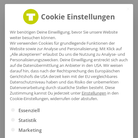
Größentabelle
Cookie Einstellungen
Wir benötigen Deine Einwilligung, bevor Sie unsere Website
weiter besuchen können.
Lieferzeit
Wir verwenden Cookies für grundlegende Funktionen der
Website sowie zur Analyse und Personalisierung. Mit Klick auf
„Alle akzeptieren“ erlaubst Du uns die Nutzung zu Analyse- und
Personalisierungszwecken. Deine Einwilligung erstreckt sich auch
auf die Datenübermittlung an Anbieter in den USA. Wir weisen
darauf hin, dass nach der Rechtsprechung des Europäischen
Gerichtshofs die USA derzeit kein mit der EU vergleichbares
[jgm-review-widget]
Datenschutzniveau haben und das Risiko der unbemerkten
Datenverarbeitung durch staatliche Stellen besteht.
Diese
Zustimmung kannst Du jederzeit unter
Einstellungen
in den
Cookie-Einstellungen, widerrufen oder abstufen.
Es folgt eine Liste der Service-Gruppen, für die eine Ei
Essenziell
Kundenprojekte
Statistik
Marketing