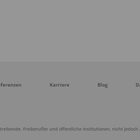
eferenzen
Karriere
Blog
D
eibende, Freiberufler und öffentliche Institutionen, nicht jedoch