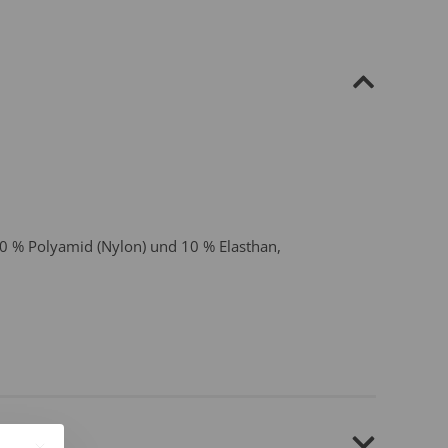
90 % Polyamid (Nylon) und 10 % Elasthan,