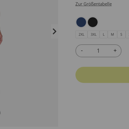
Zur Größentabelle
2XL
3XL
L
M
S
-
+
Quantity