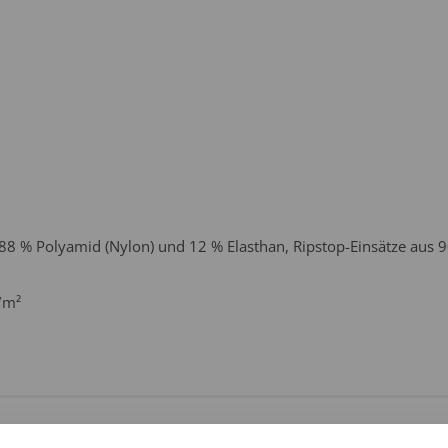
88 % Polyamid (Nylon) und 12 % Elasthan, Ripstop-Einsätze aus 
/m²