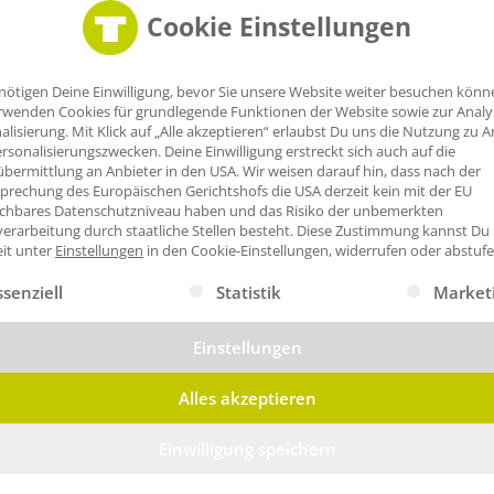
Cookie Einstellungen
nötigen Deine Einwilligung, bevor Sie unsere Website weiter besuchen könn
rwenden Cookies für grundlegende Funktionen der Website sowie zur Anal
alisierung. Mit Klick auf „Alle akzeptieren“ erlaubst Du uns die Nutzung zu A
rsonalisierungszwecken. Deine Einwilligung erstreckt sich auch auf die
bermittlung an Anbieter in den USA. Wir weisen darauf hin, dass nach der
prechung des Europäischen Gerichtshofs die USA derzeit kein mit der EU
ichbares Datenschutzniveau haben und das Risiko der unbemerkten
erarbeitung durch staatliche Stellen besteht.
Diese Zustimmung kannst Du
eit unter
Einstellungen
in den Cookie-Einstellungen, widerrufen oder abstufe
gt eine Liste der Service-Gruppen, für die eine Einwilligung erte
ssenziell
Statistik
Market
Einstellungen
Alles akzeptieren
Einwilligung speichern