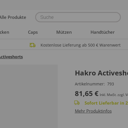
Products
Alle Produkte
search
acken
Caps
Mützen
Handtücher
Kostenlose Lieferung ab 500 € Warenwert
ctiveshorts
Hakro Activesh
Artikelnummer:
793
81,65
€
Inkl. MwSt.
zzgl. 
Sofort Lieferbar in
Mehr Produktinfos