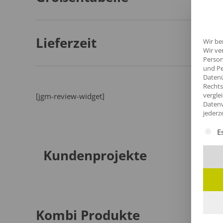
Lieferzeit
Wir be
Wir ve
Person
und Pe
Datenü
Rechts
vergle
[jgm-review-widget]
Datenv
jederz
Es fol
E
Kundenprojekte
Kombi Produkte