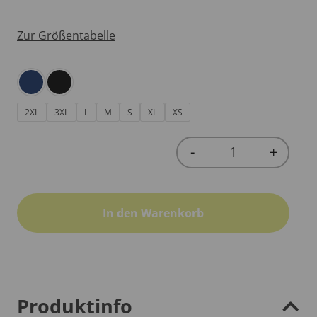
Zur Größentabelle
2XL
3XL
L
M
S
XL
XS
-
+
Quantity
In den Warenkorb
Produktinfo