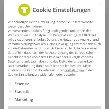
Größentabelle
Cookie Einstellungen
Wir benötigen Deine Einwilligung, bevor Sie unsere Website
Lieferzeit
weiter besuchen können.
Wir verwenden Cookies für grundlegende Funktionen der
Website sowie zur Analyse und Personalisierung. Mit Klick auf
„Alle akzeptieren“ erlaubst Du uns die Nutzung zu Analyse- und
Personalisierungszwecken. Deine Einwilligung erstreckt sich auch
auf die Datenübermittlung an Anbieter in den USA. Wir weisen
darauf hin, dass nach der Rechtsprechung des Europäischen
[jgm-review-widget]
Gerichtshofs die USA derzeit kein mit der EU vergleichbares
Datenschutzniveau haben und das Risiko der unbemerkten
Datenverarbeitung durch staatliche Stellen besteht.
Diese
Zustimmung kannst Du jederzeit unter
Einstellungen
in den
Cookie-Einstellungen, widerrufen oder abstufen.
Es folgt eine Liste der Service-Gruppen, für die eine Ei
Essenziell
Kundenprojekte
Statistik
Marketing
Kombi Produkte