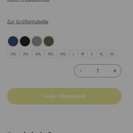
Zur Größentabelle
2XL
3XL
4XL
5XL
6XL
L
M
S
XL
XS
-
+
Quantity
In den Warenkorb