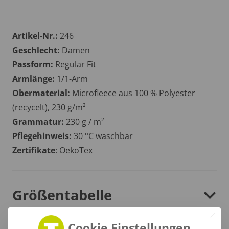
Artikel-Nr.:
246
Geschlecht:
Damen
Passform:
Regular Fit
Armlänge:
1/1-Arm
Obermaterial:
Microfleece aus 100 % Polyester
(recycelt), 230 g/m²
Grammatur:
230 g / m²
Pflegehinweis:
30 °C waschbar
Zertifikate
: OekoTex
Größentabelle
Cookie Einstellungen