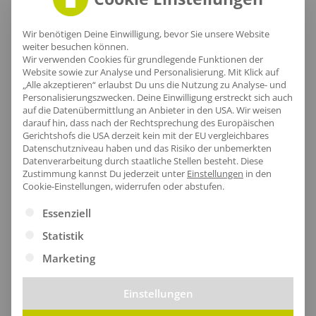
Lieferzeit
Wir benötigen Deine Einwilligung, bevor Sie unsere Website
weiter besuchen können.
Wir verwenden Cookies für grundlegende Funktionen der
Website sowie zur Analyse und Personalisierung. Mit Klick auf
„Alle akzeptieren“ erlaubst Du uns die Nutzung zu Analyse- und
Personalisierungszwecken. Deine Einwilligung erstreckt sich auch
[jgm-review-widget]
auf die Datenübermittlung an Anbieter in den USA. Wir weisen
darauf hin, dass nach der Rechtsprechung des Europäischen
Gerichtshofs die USA derzeit kein mit der EU vergleichbares
Datenschutzniveau haben und das Risiko der unbemerkten
Datenverarbeitung durch staatliche Stellen besteht.
Diese
Zustimmung kannst Du jederzeit unter
Einstellungen
in den
Kundenprojekte
Cookie-Einstellungen, widerrufen oder abstufen.
Es folgt eine Liste der Service-Gruppen, für die eine Ei
Essenziell
Statistik
Kombi Produkte
Marketing
Einstellungen