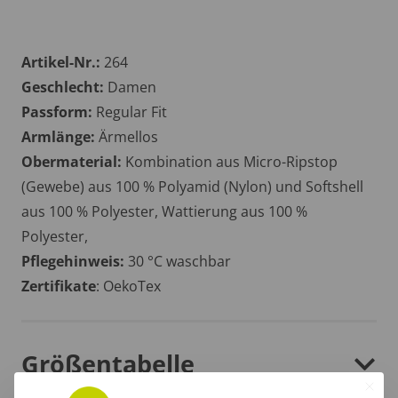
Artikel-Nr.:
264
Geschlecht:
Damen
Passform:
Regular Fit
Armlänge:
Ärmellos
Obermaterial:
Kombination aus Micro-Ripstop
(Gewebe) aus 100 % Polyamid (Nylon) und Softshell
aus 100 % Polyester, Wattierung aus 100 %
Polyester,
Pflegehinweis:
30 °C waschbar
Zertifikate
: OekoTex
Größentabelle