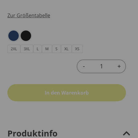
Zur Größentabelle
2XL
3XL
L
M
S
XL
XS
-
+
Quantity
In den Warenkorb
Produktinfo