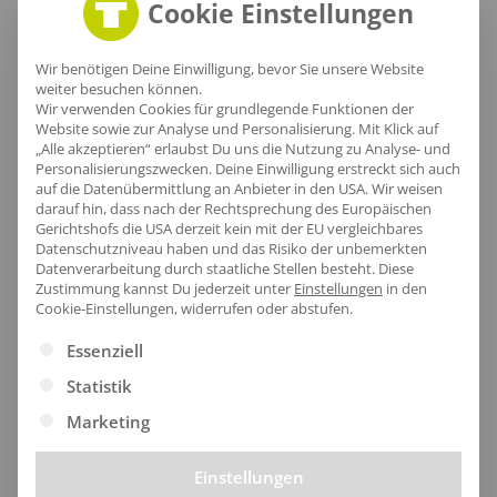
Cookie Einstellungen
Lieferzeit
Wir benötigen Deine Einwilligung, bevor Sie unsere Website
weiter besuchen können.
Wir verwenden Cookies für grundlegende Funktionen der
Website sowie zur Analyse und Personalisierung. Mit Klick auf
„Alle akzeptieren“ erlaubst Du uns die Nutzung zu Analyse- und
Personalisierungszwecken. Deine Einwilligung erstreckt sich auch
[jgm-review-widget]
auf die Datenübermittlung an Anbieter in den USA. Wir weisen
darauf hin, dass nach der Rechtsprechung des Europäischen
Gerichtshofs die USA derzeit kein mit der EU vergleichbares
Datenschutzniveau haben und das Risiko der unbemerkten
Datenverarbeitung durch staatliche Stellen besteht.
Diese
Zustimmung kannst Du jederzeit unter
Einstellungen
in den
Cookie-Einstellungen, widerrufen oder abstufen.
Kundenprojekte
Es folgt eine Liste der Service-Gruppen, für die eine Ei
Essenziell
Statistik
Kombi Produkte
Marketing
Einstellungen