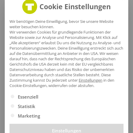
Cookie Einstellungen
Lieferzeit
Wir benötigen Deine Einwilligung, bevor Sie unsere Website
weiter besuchen können.
Wir verwenden Cookies für grundlegende Funktionen der
Website sowie zur Analyse und Personalisierung. Mit Klick auf
„Alle akzeptieren“ erlaubst Du uns die Nutzung zu Analyse- und
Personalisierungszwecken. Deine Einwilligung erstreckt sich auch
[jgm-review-widget]
auf die Datenübermittlung an Anbieter in den USA. Wir weisen
darauf hin, dass nach der Rechtsprechung des Europäischen
Gerichtshofs die USA derzeit kein mit der EU vergleichbares
Datenschutzniveau haben und das Risiko der unbemerkten
Datenverarbeitung durch staatliche Stellen besteht.
Diese
Zustimmung kannst Du jederzeit unter
Einstellungen
in den
Kundenprojekte
Cookie-Einstellungen, widerrufen oder abstufen.
Es folgt eine Liste der Service-Gruppen, für die eine Ei
Essenziell
Statistik
Kombi Produkte
Marketing
Einstellungen