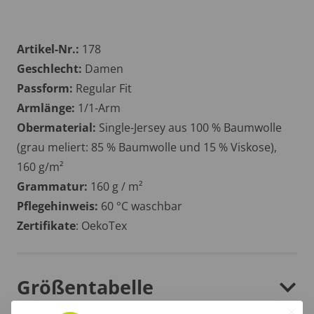
Artikel-Nr.:
178
Geschlecht:
Damen
Passform:
Regular Fit
Armlänge:
1/1-Arm
Obermaterial:
Single-Jersey aus 100 % Baumwolle
(grau meliert: 85 % Baumwolle und 15 % Viskose),
160 g/m²
Grammatur:
160 g / m²
Pflegehinweis:
60 °C waschbar
Zertifikate
: OekoTex
Größentabelle