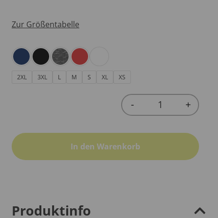
Zur Größentabelle
2XL
3XL
L
M
S
XL
XS
-
+
Quantity
In den Warenkorb
Produktinfo