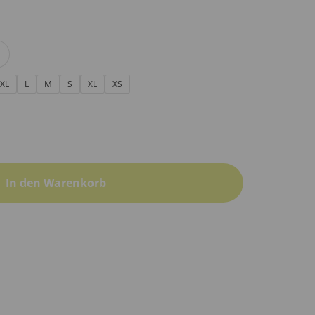
XL
L
M
S
XL
XS
In den Warenkorb