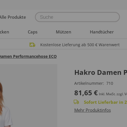
Products
Alle Produkte
search
acken
Caps
Mützen
Handtücher
Kostenlose Lieferung ab 500 € Warenwert
Damen Performancehose ECO
Hakro Damen P
Artikelnummer:
710
81,65
€
Inkl. MwSt.
zzgl. 
Sofort Lieferbar in
Mehr Produktinfos