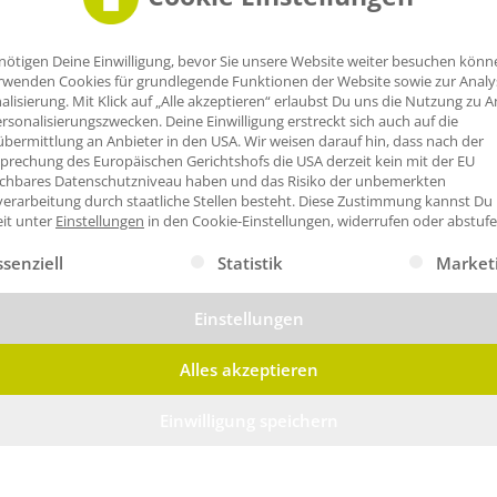
nötigen Deine Einwilligung, bevor Sie unsere Website weiter besuchen könn
rwenden Cookies für grundlegende Funktionen der Website sowie zur Anal
alisierung. Mit Klick auf „Alle akzeptieren“ erlaubst Du uns die Nutzung zu A
rsonalisierungszwecken. Deine Einwilligung erstreckt sich auch auf die
bermittlung an Anbieter in den USA. Wir weisen darauf hin, dass nach der
prechung des Europäischen Gerichtshofs die USA derzeit kein mit der EU
ichbares Datenschutzniveau haben und das Risiko der unbemerkten
erarbeitung durch staatliche Stellen besteht.
Diese Zustimmung kannst Du
eit unter
Einstellungen
in den Cookie-Einstellungen, widerrufen oder abstufe
gt eine Liste der Service-Gruppen, für die eine Einwilligung erte
ssenziell
Statistik
Market
Einstellungen
Alles akzeptieren
Einwilligung speichern