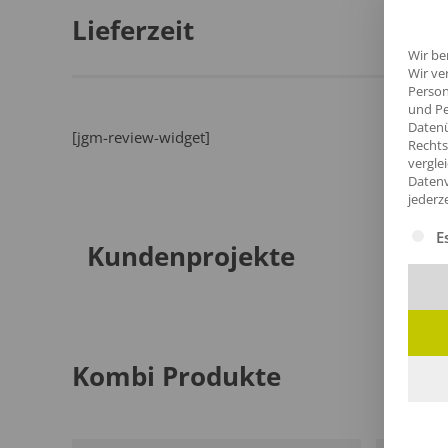
Lieferzeit
Wir be
Wir ve
Person
und Pe
Datenü
[jgm-review-widget]
Rechts
vergle
Datenv
jederz
Es fol
E
Kundenprojekte
Kombi Produkte