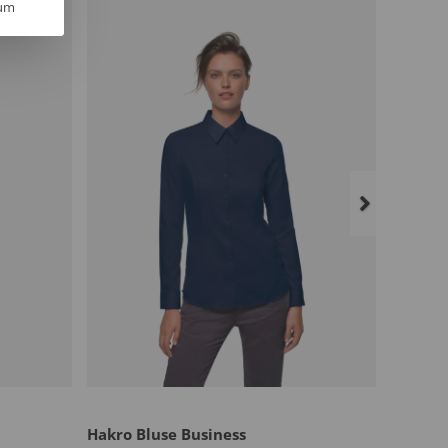
um
Hakro Bluse Business
Hakro 