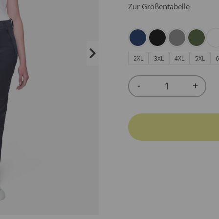
Zur Größentabelle
2XL
3XL
4XL
5XL
6
-
+
Quantity