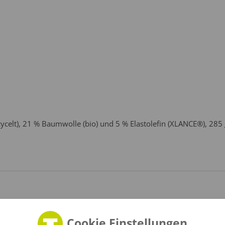
cycelt), 21 % Baumwolle (bio) und 5 % Elastolefin (XLANCE®), 285
Cookie Einstellungen